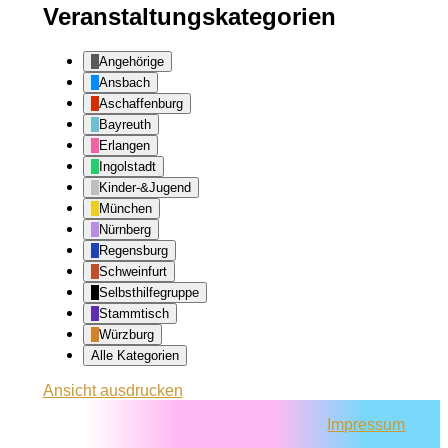
Veranstaltungskategorien
Angehörige
Ansbach
Aschaffenburg
Bayreuth
Erlangen
Ingolstadt
Kinder-&Jugend
München
Nürnberg
Regensburg
Schweinfurt
Selbsthilfegruppe
Stammtisch
Würzburg
Alle Kategorien
Ansicht
ausdrucken
Impressum