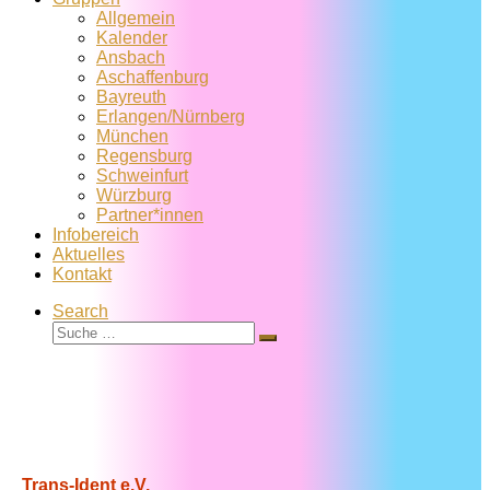
Allgemein
Kalender
Ansbach
Aschaffenburg
Bayreuth
Erlangen/Nürnberg
München
Regensburg
Schweinfurt
Würzburg
Partner*innen
Infobereich
Aktuelles
Kontakt
Search
Suche
Suche
…
Trans-Ident e.V.