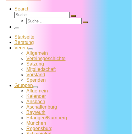
Search
Suche
Suche
Suche
…
Suche
…
Menü
Startseite
Beratung
Verein
Allgemein
Vereins­geschichte
Satzung
Mitglied­schaft
Vorstand
Spenden
Gruppen
Allgemein
Kalender
Ansbach
Aschaffenburg
Bayreuth
Erlangen/Nürnberg
München
Regensburg
Schweinfurt