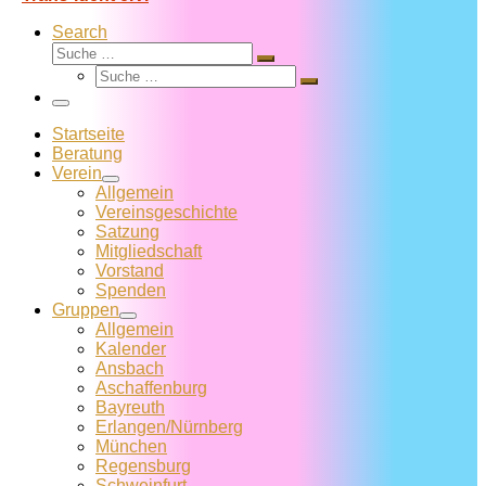
Search
Suche
Suche
Suche
…
Suche
…
Menü
Startseite
Beratung
Verein
Allgemein
Vereins­geschichte
Satzung
Mitglied­schaft
Vorstand
Spenden
Gruppen
Allgemein
Kalender
Ansbach
Aschaffenburg
Bayreuth
Erlangen/Nürnberg
München
Regensburg
Schweinfurt