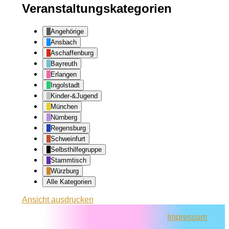
Veranstaltungskategorien
Angehörige
Ansbach
Aschaffenburg
Bayreuth
Erlangen
Ingolstadt
Kinder-&Jugend
München
Nürnberg
Regensburg
Schweinfurt
Selbsthilfegruppe
Stammtisch
Würzburg
Alle Kategorien
Ansicht
ausdrucken
Impressum