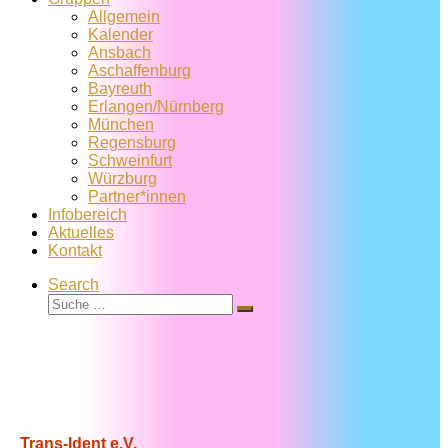
Allgemein
Kalender
Ansbach
Aschaffenburg
Bayreuth
Erlangen/Nürnberg
München
Regensburg
Schweinfurt
Würzburg
Partner*innen
Infobereich
Aktuelles
Kontakt
Search
Suche
Suche
…
Trans-Ident e.V.