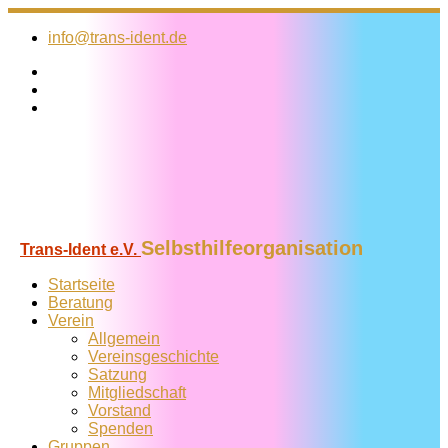
Zum
Inhalt
info@trans-ident.de
springen
Selbsthilfeorganisation
Trans-Ident e.V.
Startseite
Beratung
Verein
Allgemein
Vereins­geschichte
Satzung
Mitglied­schaft
Vorstand
Spenden
Gruppen