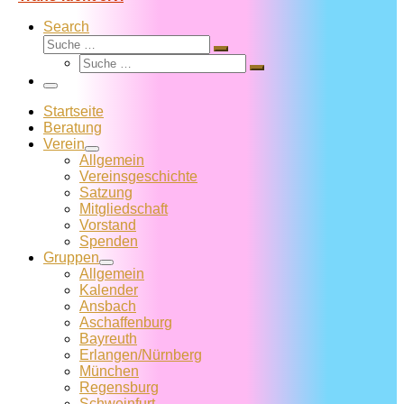
Search
Suche
Suche
Suche
…
Suche
…
Menü
Startseite
Beratung
Verein
Allgemein
Vereins­geschichte
Satzung
Mitglied­schaft
Vorstand
Spenden
Gruppen
Allgemein
Kalender
Ansbach
Aschaffenburg
Bayreuth
Erlangen/Nürnberg
München
Regensburg
Schweinfurt