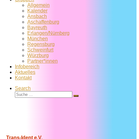
Allgemein
Kalender
Ansbach
Aschaffenburg
Bayreuth
Erlangen/Nürnberg
München
Regensburg
Schweinfurt
Würzburg
Partner*innen
Infobereich
Aktuelles
Kontakt
Search
Suche
Suche
…
Trans-Ident e.V.