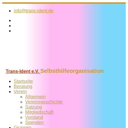
Zum
Inhalt
info@trans-ident.de
springen
Selbsthilfeorganisation
Trans-Ident e.V.
Startseite
Beratung
Verein
Allgemein
Vereins­geschichte
Satzung
Mitglied­schaft
Vorstand
Spenden
Gruppen