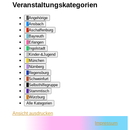
Veranstaltungskategorien
Angehörige
Ansbach
Aschaffenburg
Bayreuth
Erlangen
Ingolstadt
Kinder-&Jugend
München
Nürnberg
Regensburg
Schweinfurt
Selbsthilfegruppe
Stammtisch
Würzburg
Alle Kategorien
Ansicht
ausdrucken
Impressum