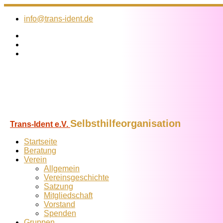
Zum
Inhalt
info@trans-ident.de
springen
Selbsthilfeorganisation
Trans-Ident e.V.
Startseite
Beratung
Verein
Allgemein
Vereins­geschichte
Satzung
Mitglied­schaft
Vorstand
Spenden
Gruppen