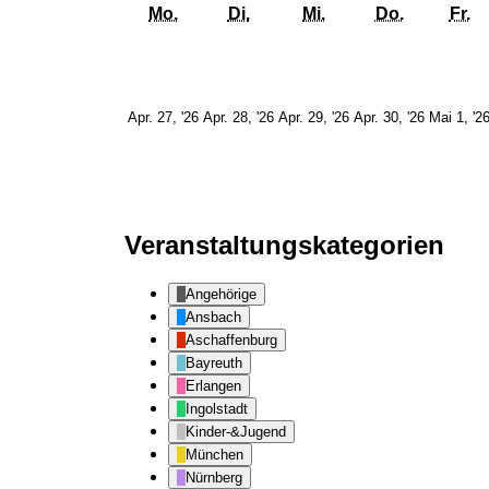
Montag
Dienstag
Mittwoch
Donnerst
Fr
Mo.
Di.
Mi.
Do.
Fr.
27.
28.
29.
30.
Apr. 27, '26
Apr. 28, '26
Apr. 29, '26
Apr. 30, '26
Mai 1, '2
April
April
April
April
2026
2026
2026
2026
Veranstaltungskategorien
Angehörige
Ansbach
Aschaffenburg
Bayreuth
Erlangen
Ingolstadt
Kinder-&Jugend
München
Nürnberg