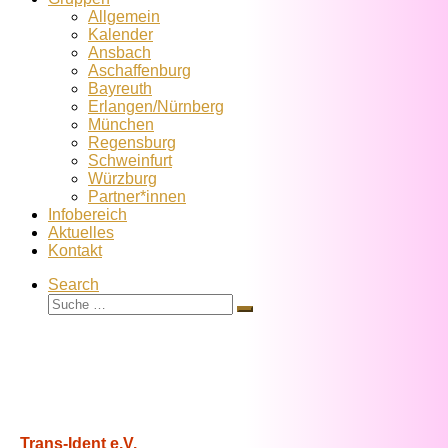
Allgemein
Kalender
Ansbach
Aschaffenburg
Bayreuth
Erlangen/Nürnberg
München
Regensburg
Schweinfurt
Würzburg
Partner*innen
Infobereich
Aktuelles
Kontakt
Search
Suche
Suche
…
Trans-Ident e.V.