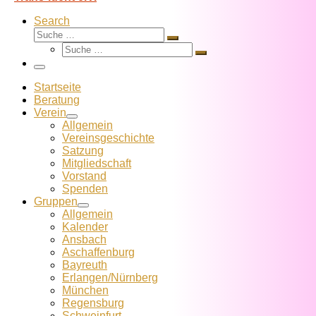
Search
Suche
Suche
Suche
…
Suche
…
Menü
Startseite
Beratung
Verein
Allgemein
Vereins­geschichte
Satzung
Mitglied­schaft
Vorstand
Spenden
Gruppen
Allgemein
Kalender
Ansbach
Aschaffenburg
Bayreuth
Erlangen/Nürnberg
München
Regensburg
Schweinfurt