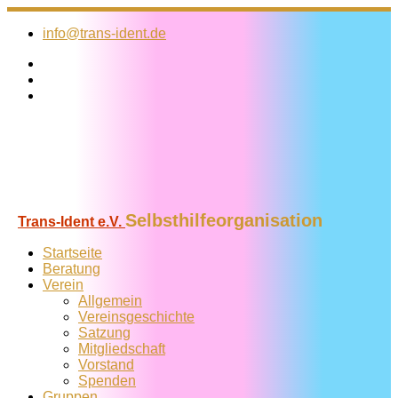
Zum
Inhalt
info@trans-ident.de
springen
Selbsthilfeorganisation
Trans-Ident e.V.
Startseite
Beratung
Verein
Allgemein
Vereins­geschichte
Satzung
Mitglied­schaft
Vorstand
Spenden
Gruppen