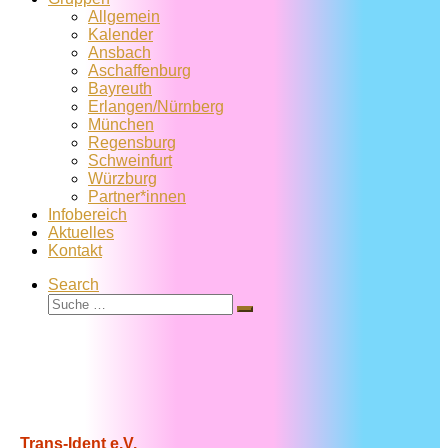
Allgemein
Kalender
Ansbach
Aschaffenburg
Bayreuth
Erlangen/Nürnberg
München
Regensburg
Schweinfurt
Würzburg
Partner*innen
Infobereich
Aktuelles
Kontakt
Search
Suche
Suche
…
Trans-Ident e.V.