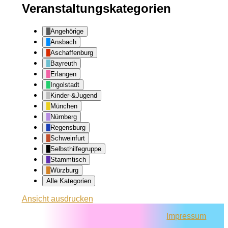
Veranstaltungskategorien
Angehörige
Ansbach
Aschaffenburg
Bayreuth
Erlangen
Ingolstadt
Kinder-&Jugend
München
Nürnberg
Regensburg
Schweinfurt
Selbsthilfegruppe
Stammtisch
Würzburg
Alle Kategorien
Ansicht
ausdrucken
Impressum