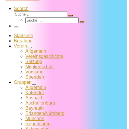
Search
Suche
Suche
Suche
…
Suche
…
Menü
Startseite
Beratung
Verein
Allgemein
Vereins­geschichte
Satzung
Mitglied­schaft
Vorstand
Spenden
Gruppen
Allgemein
Kalender
Ansbach
Aschaffenburg
Bayreuth
Erlangen/Nürnberg
München
Regensburg
Schweinfurt