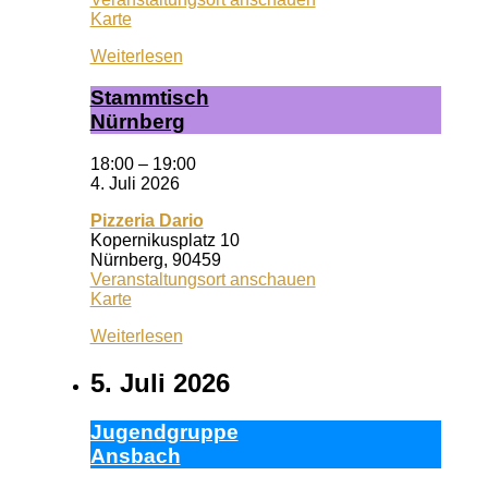
Wuf
Karte
Queeres
Weiterlesen
Zentrum
Stamm­tisch
Nürn­berg
18:00
–
19:00
4. Juli 2026
Pizzeria Dario
Kopernikusplatz 10
Nürnberg
,
90459
Veranstaltungsort anschauen
Pizzeria
Karte
Dario
Weiterlesen
5. Juli 2026
Ju­gend­grup­pe
Ans­bach