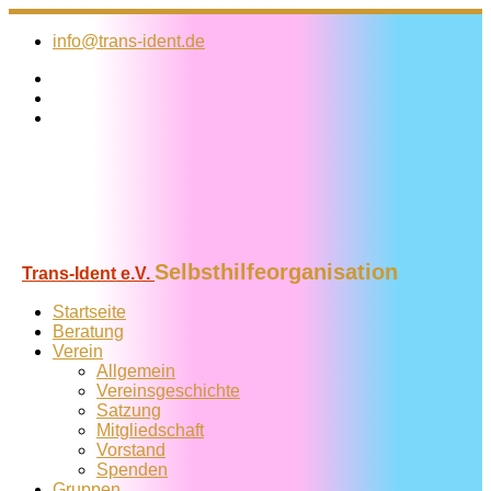
Zum
Inhalt
info@trans-ident.de
springen
Selbsthilfeorganisation
Trans-Ident e.V.
Startseite
Beratung
Verein
Allgemein
Vereins­geschichte
Satzung
Mitglied­schaft
Vorstand
Spenden
Gruppen