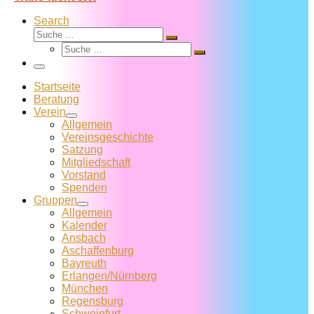
Search
Suche
Suche
Suche
…
Suche
…
Menü
Startseite
Beratung
Verein
Allgemein
Vereins­geschichte
Satzung
Mitglied­schaft
Vorstand
Spenden
Gruppen
Allgemein
Kalender
Ansbach
Aschaffenburg
Bayreuth
Erlangen/Nürnberg
München
Regensburg
Schweinfurt