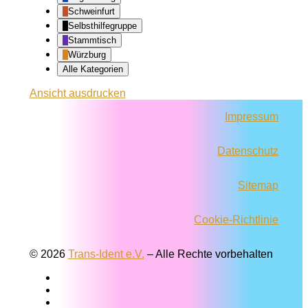
Schweinfurt
Selbsthilfegruppe
Stammtisch
Würzburg
Alle Kategorien
Ansicht
ausdrucken
Impressum
Datenschutz
Sitemap
Cookie-Richtlinie
© 2026
Trans-Ident e.V.
–
Alle Rechte vorbehalten