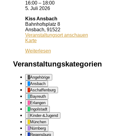
16:00
–
18:00
5. Juli 2026
Kiss Ansbach
Bahnhofsplatz 8
Ansbach
,
91522
Veranstaltungsort anschauen
Kiss
Karte
Ansbach
Weiterlesen
Veranstaltungskategorien
Angehörige
Ansbach
Aschaffenburg
Bayreuth
Erlangen
Ingolstadt
Kinder-&Jugend
München
Nürnberg
Regensburg