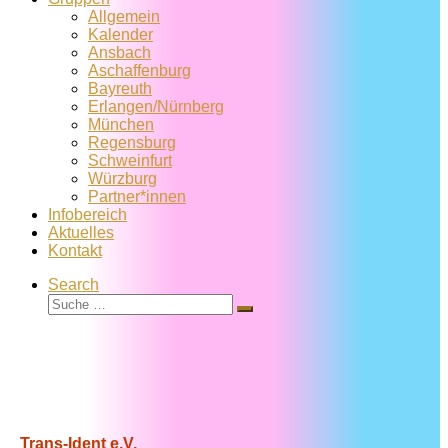
Allgemein
Kalender
Ansbach
Aschaffenburg
Bayreuth
Erlangen/Nürnberg
München
Regensburg
Schweinfurt
Würzburg
Partner*innen
Infobereich
Aktuelles
Kontakt
Search
Suche
Suche
…
Trans-Ident e.V.