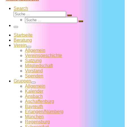
Search
Suche
Suche
Suche
…
Suche
…
Menü
Startseite
Beratung
Verein
Allgemein
Vereins­geschichte
Satzung
Mitglied­schaft
Vorstand
Spenden
Gruppen
Allgemein
Kalender
Ansbach
Aschaffenburg
Bayreuth
Erlangen/Nürnberg
München
Regensburg
Schweinfurt