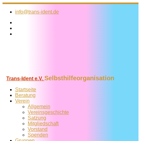
Zum
Inhalt
info@trans-ident.de
springen
Selbsthilfeorganisation
Trans-Ident e.V.
Startseite
Beratung
Verein
Allgemein
Vereins­geschichte
Satzung
Mitglied­schaft
Vorstand
Spenden
Gruppen