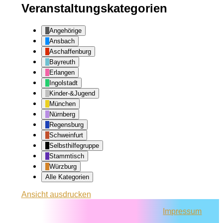
Veranstaltungskategorien
Angehörige
Ansbach
Aschaffenburg
Bayreuth
Erlangen
Ingolstadt
Kinder-&Jugend
München
Nürnberg
Regensburg
Schweinfurt
Selbsthilfegruppe
Stammtisch
Würzburg
Alle Kategorien
Ansicht
ausdrucken
Impressum