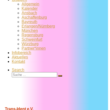
Allgemein
Kalender
Ansbach
Aschaffenburg
Bayreuth
Erlangen/Nürnberg
München
Regensburg
Schweinfurt
Würzburg
Partner*innen
Infobereich
Aktuelles
Kontakt
Search
Suche
Suche
…
Trans-Ident e.V.