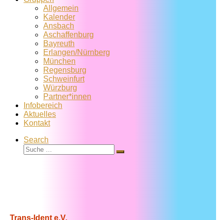
Allgemein
Kalender
Ansbach
Aschaffenburg
Bayreuth
Erlangen/Nürnberg
München
Regensburg
Schweinfurt
Würzburg
Partner*innen
Infobereich
Aktuelles
Kontakt
Search
Suche
Suche
…
Trans-Ident e.V.