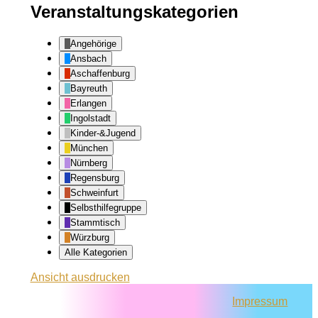
Veranstaltungskategorien
Angehörige
Ansbach
Aschaffenburg
Bayreuth
Erlangen
Ingolstadt
Kinder-&Jugend
München
Nürnberg
Regensburg
Schweinfurt
Selbsthilfegruppe
Stammtisch
Würzburg
Alle Kategorien
Ansicht
ausdrucken
Impressum