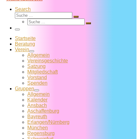
Search
Suche
Suche
Suche
…
Suche
…
Menü
Startseite
Beratung
Verein
Allgemein
Vereins­geschichte
Satzung
Mitglied­schaft
Vorstand
Spenden
Gruppen
Allgemein
Kalender
Ansbach
Aschaffenburg
Bayreuth
Erlangen/Nürnberg
München
Regensburg
Schweinfurt