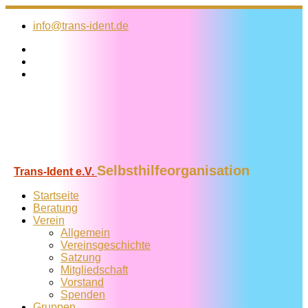
Zum
Inhalt
info@trans-ident.de
springen
Selbsthilfeorganisation
Trans-Ident e.V.
Startseite
Beratung
Verein
Allgemein
Vereins­geschichte
Satzung
Mitglied­schaft
Vorstand
Spenden
Gruppen