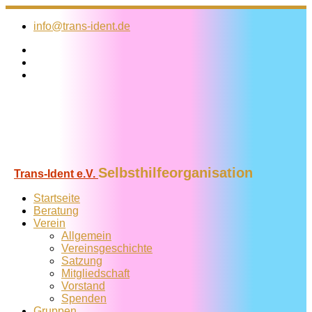
Zum
Inhalt
info@trans-ident.de
springen
Selbsthilfeorganisation
Trans-Ident e.V.
Startseite
Beratung
Verein
Allgemein
Vereins­geschichte
Satzung
Mitglied­schaft
Vorstand
Spenden
Gruppen