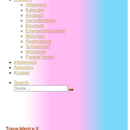
Allgemein
Kalender
Ansbach
Aschaffenburg
Bayreuth
Erlangen/Nürnberg
München
Regensburg
Schweinfurt
Würzburg
Partner*innen
Infobereich
Aktuelles
Kontakt
Search
Suche
Suche
…
Trans-Ident e.V.