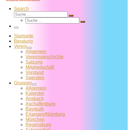
Search
Suche
Suche
Suche
…
Suche
…
Menü
Startseite
Beratung
Verein
Allgemein
Vereins­geschichte
Satzung
Mitglied­schaft
Vorstand
Spenden
Gruppen
Allgemein
Kalender
Ansbach
Aschaffenburg
Bayreuth
Erlangen/Nürnberg
München
Regensburg
Schweinfurt