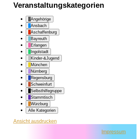
Veranstaltungskategorien
Angehörige
Ansbach
Aschaffenburg
Bayreuth
Erlangen
Ingolstadt
Kinder-&Jugend
München
Nürnberg
Regensburg
Schweinfurt
Selbsthilfegruppe
Stammtisch
Würzburg
Alle Kategorien
Ansicht
ausdrucken
Impressum