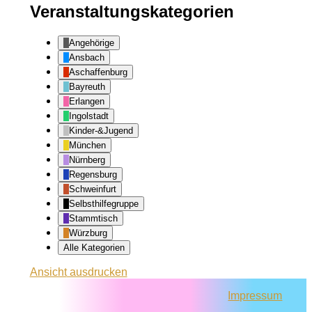
Veranstaltungskategorien
Angehörige
Ansbach
Aschaffenburg
Bayreuth
Erlangen
Ingolstadt
Kinder-&Jugend
München
Nürnberg
Regensburg
Schweinfurt
Selbsthilfegruppe
Stammtisch
Würzburg
Alle Kategorien
Ansicht
ausdrucken
Impressum