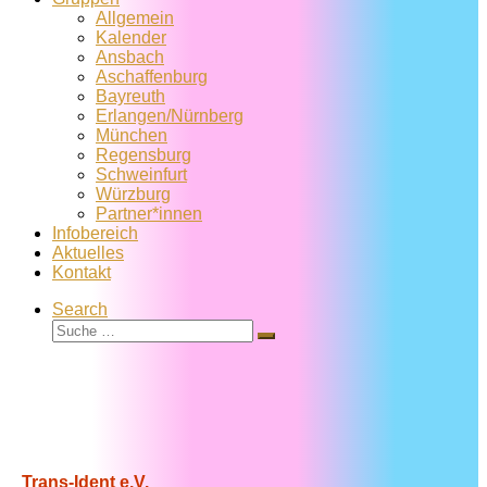
Allgemein
Kalender
Ansbach
Aschaffenburg
Bayreuth
Erlangen/Nürnberg
München
Regensburg
Schweinfurt
Würzburg
Partner*innen
Infobereich
Aktuelles
Kontakt
Search
Suche
Suche
…
Trans-Ident e.V.