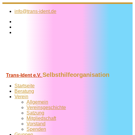
Zum
Inhalt
info@trans-ident.de
springen
Selbsthilfeorganisation
Trans-Ident e.V.
Startseite
Beratung
Verein
Allgemein
Vereins­geschichte
Satzung
Mitglied­schaft
Vorstand
Spenden
Gruppen