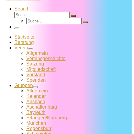
Search
Suche
Suche
Suche
…
Suche
…
Menü
Startseite
Beratung
Verein
Allgemein
Vereins­geschichte
Satzung
Mitglied­schaft
Vorstand
Spenden
Gruppen
Allgemein
Kalender
Ansbach
Aschaffenburg
Bayreuth
Erlangen/Nürnberg
München
Regensburg
Schweinfurt