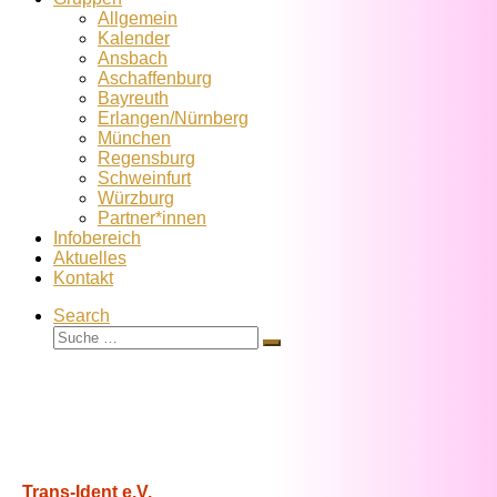
Allgemein
Kalender
Ansbach
Aschaffenburg
Bayreuth
Erlangen/Nürnberg
München
Regensburg
Schweinfurt
Würzburg
Partner*innen
Infobereich
Aktuelles
Kontakt
Search
Suche
Suche
…
Trans-Ident e.V.