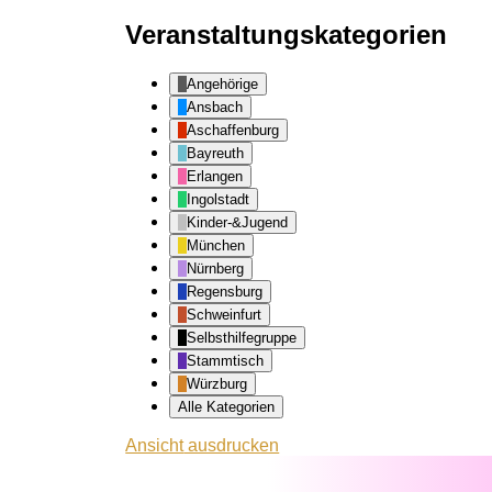
Veranstaltungskategorien
Angehörige
Ansbach
Aschaffenburg
Bayreuth
Erlangen
Ingolstadt
Kinder-&Jugend
München
Nürnberg
Regensburg
Schweinfurt
Selbsthilfegruppe
Stammtisch
Würzburg
Alle Kategorien
Ansicht
ausdrucken