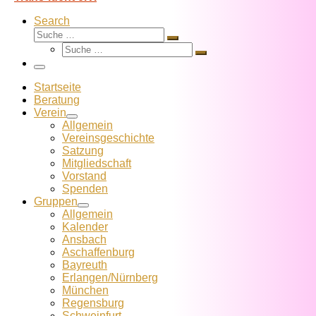
Search
Suche
Suche
Suche
…
Suche
…
Menü
Startseite
Beratung
Verein
Allgemein
Vereins­geschichte
Satzung
Mitglied­schaft
Vorstand
Spenden
Gruppen
Allgemein
Kalender
Ansbach
Aschaffenburg
Bayreuth
Erlangen/Nürnberg
München
Regensburg
Schweinfurt