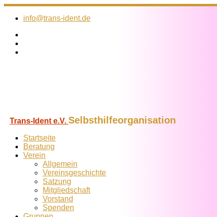
Zum
Inhalt
info@trans-ident.de
springen
Selbsthilfeorganisation
Trans-Ident e.V.
Startseite
Beratung
Verein
Allgemein
Vereins­geschichte
Satzung
Mitglied­schaft
Vorstand
Spenden
Gruppen