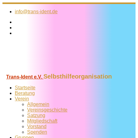
Zum
Inhalt
info@trans-ident.de
springen
Selbsthilfeorganisation
Trans-Ident e.V.
Startseite
Beratung
Verein
Allgemein
Vereins­geschichte
Satzung
Mitglied­schaft
Vorstand
Spenden
Gruppen