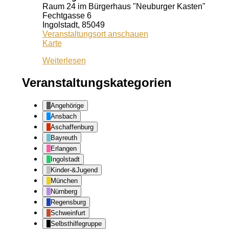
Raum 24 im Bürgerhaus "Neuburger Kasten"
Fechtgasse 6
Ingolstadt
,
85049
Veranstaltungsort anschauen
Neuburger
Karte
Kasten
Weiterlesen
Veranstaltungskategorien
Angehörige
Ansbach
Aschaffenburg
Bayreuth
Erlangen
Ingolstadt
Kinder-&Jugend
München
Nürnberg
Regensburg
Schweinfurt
Selbsthilfegruppe