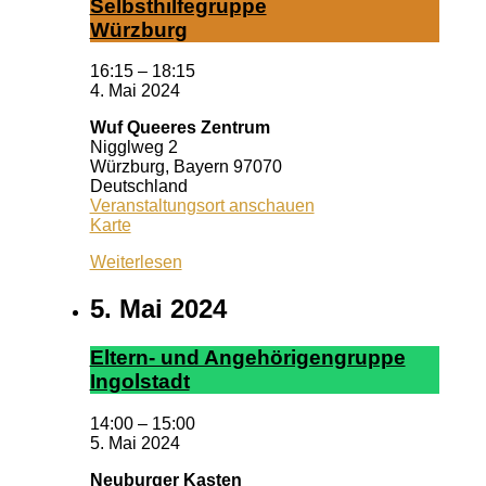
Selbst­hil­fe­grup­pe
Würz­burg
16:15
–
18:15
4. Mai 2024
Wuf Queeres Zentrum
Nigglweg 2
Würzburg
,
Bayern
97070
Deutschland
Veranstaltungsort anschauen
Wuf
Karte
Queeres
Weiterlesen
Zentrum
5. Mai 2024
El­tern- und An­ge­hör­ig­en­grup­pe
In­gol­stadt
14:00
–
15:00
5. Mai 2024
Neuburger Kasten