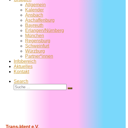
Allgemein
Kalender
Ansbach
Aschaffenburg
Bayreuth
Erlangen/Nürnberg
München
Regensburg
Schweinfurt
Würzburg
Partner*innen
Infobereich
Aktuelles
Kontakt
Search
Suche
Suche
…
Trans-Ident e.V.