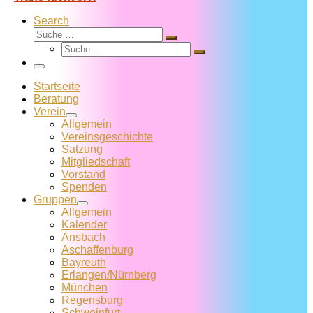
Search
Suche
Suche
Suche
…
Suche
…
Menü
Startseite
Beratung
Verein
Allgemein
Vereins­geschichte
Satzung
Mitglied­schaft
Vorstand
Spenden
Gruppen
Allgemein
Kalender
Ansbach
Aschaffenburg
Bayreuth
Erlangen/Nürnberg
München
Regensburg
Schweinfurt