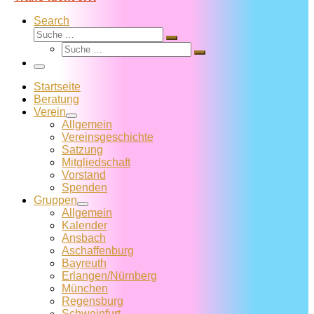
Search
Suche
Suche
Suche
…
Suche
…
Menü
Startseite
Beratung
Verein
Allgemein
Vereins­geschichte
Satzung
Mitglied­schaft
Vorstand
Spenden
Gruppen
Allgemein
Kalender
Ansbach
Aschaffenburg
Bayreuth
Erlangen/Nürnberg
München
Regensburg
Schweinfurt