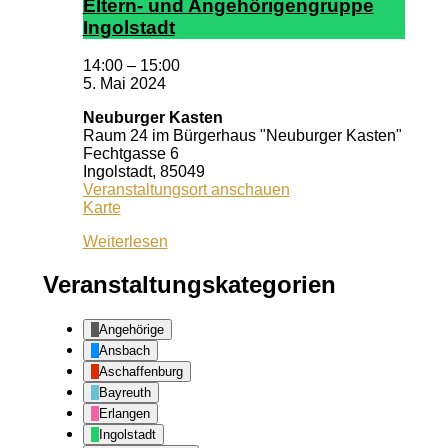
El­tern- und An­ge­hör­ig­en­grup­pe
In­gol­stadt
14:00
–
15:00
5. Mai 2024
Neuburger Kasten
Raum 24 im Bürgerhaus "Neuburger Kasten"
Fechtgasse 6
Ingolstadt
,
85049
Veranstaltungsort anschauen
Neuburger
Karte
Kasten
Weiterlesen
Veranstaltungskategorien
Angehörige
Ansbach
Aschaffenburg
Bayreuth
Erlangen
Ingolstadt