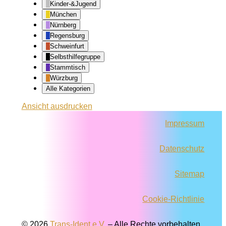
Kinder-&Jugend
München
Nürnberg
Regensburg
Schweinfurt
Selbsthilfegruppe
Stammtisch
Würzburg
Alle Kategorien
Ansicht
ausdrucken
Impressum
Datenschutz
Sitemap
Cookie-Richtlinie
© 2026
Trans-Ident e.V.
–
Alle Rechte vorbehalten