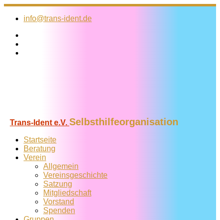
Zum
Inhalt
info@trans-ident.de
springen
Selbsthilfeorganisation
Trans-Ident e.V.
Startseite
Beratung
Verein
Allgemein
Vereins­geschichte
Satzung
Mitglied­schaft
Vorstand
Spenden
Gruppen