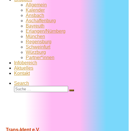
Allgemein
Kalender
Ansbach
Aschaffenburg
Bayreuth
Erlangen/Nürnberg
München
Regensburg
Schweinfurt
Würzburg
Partner*innen
Infobereich
Aktuelles
Kontakt
Search
Suche
Suche
…
Trans-Ident e.V.