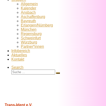
Allgemein
Kalender
Ansbach
Aschaffenburg
Bayreuth
Erlangen/Nürnberg
München
Regensburg
Schweinfurt
Würzburg
Partner*innen
Infobereich
Aktuelles
Kontakt
Search
Suche
Suche
…
Trans-Ident e.V.