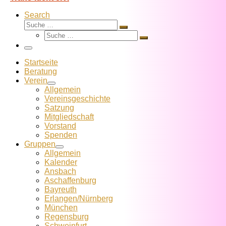
Search
Suche
Suche
Suche
…
Suche
…
Menü
Startseite
Beratung
Verein
Allgemein
Vereins­geschichte
Satzung
Mitglied­schaft
Vorstand
Spenden
Gruppen
Allgemein
Kalender
Ansbach
Aschaffenburg
Bayreuth
Erlangen/Nürnberg
München
Regensburg
Schweinfurt