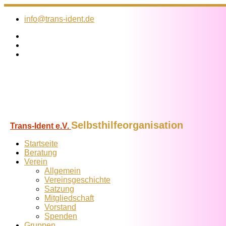
Zum
Inhalt
info@trans-ident.de
springen
Selbsthilfeorganisation
Trans-Ident e.V.
Startseite
Beratung
Verein
Allgemein
Vereins­geschichte
Satzung
Mitglied­schaft
Vorstand
Spenden
Gruppen