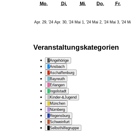
Montag
Dienstag
Mittwoch
Donnerstag
Frei
Mo.
Di.
Mi.
Do.
Fr.
29.
30.
1.
2.
3.
Apr. 29, '24
Apr. 30, '24
Mai 1, '24
Mai 2, '24
Mai 3, '24
Ma
April
April
Mai
Mai
Ma
2024
2024
2024
2024
2
Veranstaltungskategorien
Angehörige
Ansbach
Aschaffenburg
Bayreuth
Erlangen
Ingolstadt
Kinder-&Jugend
München
Nürnberg
Regensburg
Schweinfurt
Selbsthilfegruppe