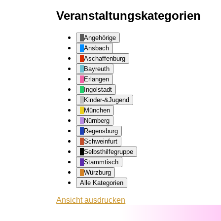
Veranstaltungskategorien
Angehörige
Ansbach
Aschaffenburg
Bayreuth
Erlangen
Ingolstadt
Kinder-&Jugend
München
Nürnberg
Regensburg
Schweinfurt
Selbsthilfegruppe
Stammtisch
Würzburg
Alle Kategorien
Ansicht
ausdrucken