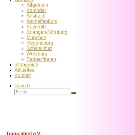
Allgemein
Kalender
Ansbach
Aschaffenburg
Bayreuth
Erlangen/Nürnberg
München
Regensburg
Schweinfurt
Würzburg
Partner*innen
Infobereich
Aktuelles
Kontakt
Search
Suche
Suche
…
Trans-Ident e.V.