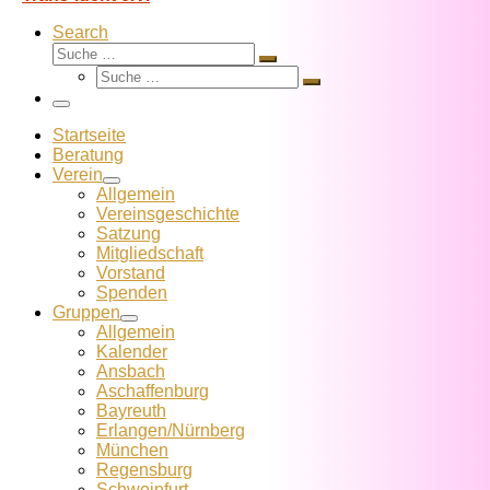
Search
Suche
Suche
Suche
…
Suche
…
Menü
Startseite
Beratung
Verein
Allgemein
Vereins­geschichte
Satzung
Mitglied­schaft
Vorstand
Spenden
Gruppen
Allgemein
Kalender
Ansbach
Aschaffenburg
Bayreuth
Erlangen/Nürnberg
München
Regensburg
Schweinfurt