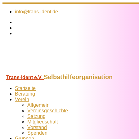
Zum
Inhalt
info@trans-ident.de
springen
Selbsthilfeorganisation
Trans-Ident e.V.
Startseite
Beratung
Verein
Allgemein
Vereins­geschichte
Satzung
Mitglied­schaft
Vorstand
Spenden
Gruppen