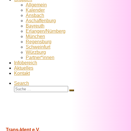
Allgemein
Kalender
Ansbach
Aschaffenburg
Bayreuth
Erlangen/Nürnberg
München
Regensburg
Schweinfurt
Würzburg
Partner*innen
Infobereich
Aktuelles
Kontakt
Search
Suche
Suche
…
Trans-Ident e.V.