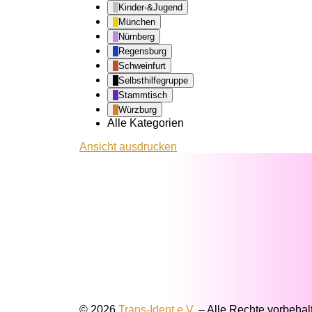
Kinder-&Jugend
München
Nürnberg
Regensburg
Schweinfurt
Selbsthilfegruppe
Stammtisch
Würzburg
Alle Kategorien
Ansicht
ausdrucken
© 2026
Trans-Ident e.V.
–
Alle Rechte vorbehal