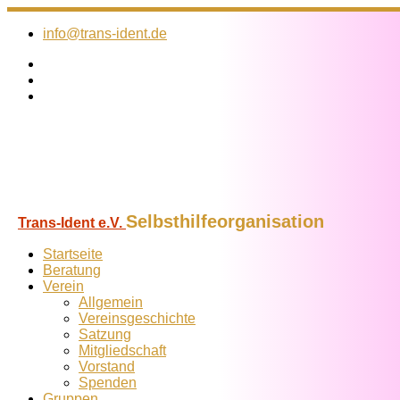
Zum
Inhalt
info@trans-ident.de
springen
Selbsthilfeorganisation
Trans-Ident e.V.
Startseite
Beratung
Verein
Allgemein
Vereins­geschichte
Satzung
Mitglied­schaft
Vorstand
Spenden
Gruppen