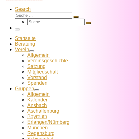
Search
Suche
Suche
Suche
…
Suche
…
Menü
Startseite
Beratung
Verein
Allgemein
Vereins­geschichte
Satzung
Mitglied­schaft
Vorstand
Spenden
Gruppen
Allgemein
Kalender
Ansbach
Aschaffenburg
Bayreuth
Erlangen/Nürnberg
München
Regensburg
Schweinfurt