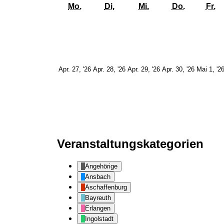
Montag
Dienstag
Mittwoch
Donnerst
Fr
Mo.
Di.
Mi.
Do.
Fr.
27.
28.
29.
30.
Apr. 27, '26
Apr. 28, '26
Apr. 29, '26
Apr. 30, '26
Mai 1, '2
April
April
April
April
2026
2026
2026
2026
Veranstaltungskategorien
Angehörige
Ansbach
Aschaffenburg
Bayreuth
Erlangen
Ingolstadt