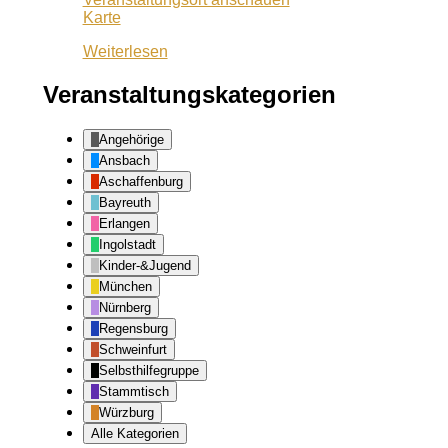
Kiss
Karte
Ansbach
Weiterlesen
Veranstaltungskategorien
Angehörige
Ansbach
Aschaffenburg
Bayreuth
Erlangen
Ingolstadt
Kinder-&Jugend
München
Nürnberg
Regensburg
Schweinfurt
Selbsthilfegruppe
Stammtisch
Würzburg
Alle Kategorien