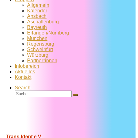
Allgemein
Kalender
Ansbach
Aschaffenburg
Bayreuth
Erlangen/Nürnberg
München
Regensburg
Schweinfurt
Würzburg
Partner*innen
Infobereich
Aktuelles
Kontakt
Search
Suche
Suche
…
Trans-Ident e.V.