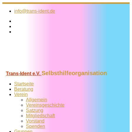
Zum
Inhalt
info@trans-ident.de
springen
Selbsthilfeorganisation
Trans-Ident e.V.
Startseite
Beratung
Verein
Allgemein
Vereins­geschichte
Satzung
Mitglied­schaft
Vorstand
Spenden
Gruppen