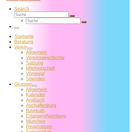
Search
Suche
Suche
Suche
…
Suche
…
Menü
Startseite
Beratung
Verein
Allgemein
Vereins­geschichte
Satzung
Mitglied­schaft
Vorstand
Spenden
Gruppen
Allgemein
Kalender
Ansbach
Aschaffenburg
Bayreuth
Erlangen/Nürnberg
München
Regensburg
Schweinfurt