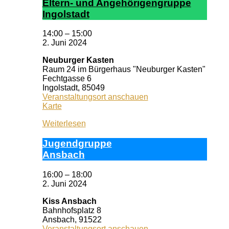
El­tern- und An­ge­hör­ig­en­grup­pe
In­gol­stadt
14:00
–
15:00
2. Juni 2024
Neuburger Kasten
Raum 24 im Bürgerhaus "Neuburger Kasten"
Fechtgasse 6
Ingolstadt
,
85049
Veranstaltungsort anschauen
Neuburger
Karte
Kasten
Weiterlesen
Ju­gend­grup­pe
Ans­bach
16:00
–
18:00
2. Juni 2024
Kiss Ansbach
Bahnhofsplatz 8
Ansbach
,
91522
Veranstaltungsort anschauen