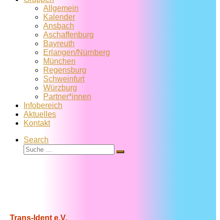
Allgemein
Kalender
Ansbach
Aschaffenburg
Bayreuth
Erlangen/Nürnberg
München
Regensburg
Schweinfurt
Würzburg
Partner*innen
Infobereich
Aktuelles
Kontakt
Search
Suche
Suche
…
Trans-Ident e.V.