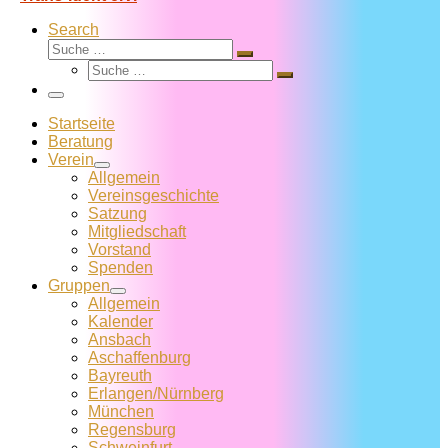
Search
Suche
Suche
Suche
…
Suche
…
Menü
Startseite
Beratung
Verein
Allgemein
Vereins­geschichte
Satzung
Mitglied­schaft
Vorstand
Spenden
Gruppen
Allgemein
Kalender
Ansbach
Aschaffenburg
Bayreuth
Erlangen/Nürnberg
München
Regensburg
Schweinfurt