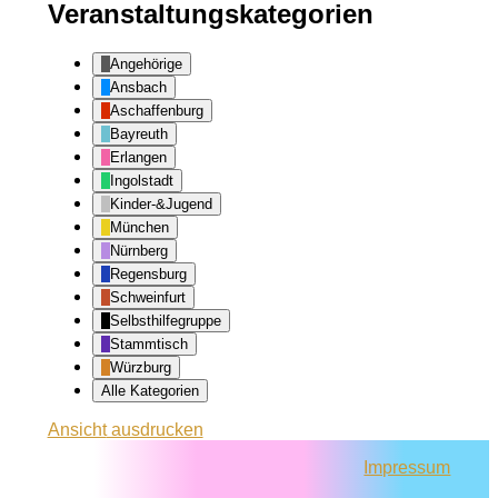
Veranstaltungskategorien
Angehörige
Ansbach
Aschaffenburg
Bayreuth
Erlangen
Ingolstadt
Kinder-&Jugend
München
Nürnberg
Regensburg
Schweinfurt
Selbsthilfegruppe
Stammtisch
Würzburg
Alle Kategorien
Ansicht
ausdrucken
Impressum