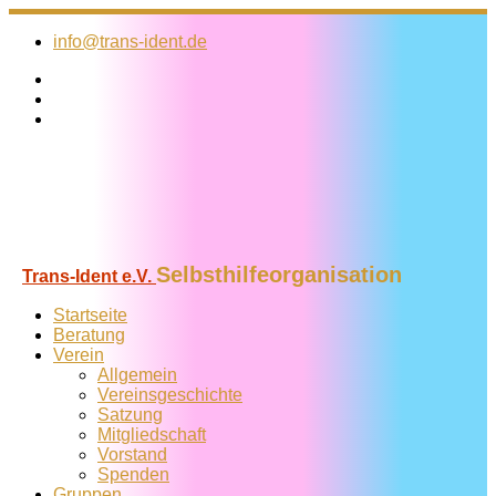
Zum
Inhalt
info@trans-ident.de
springen
Selbsthilfeorganisation
Trans-Ident e.V.
Startseite
Beratung
Verein
Allgemein
Vereins­geschichte
Satzung
Mitglied­schaft
Vorstand
Spenden
Gruppen