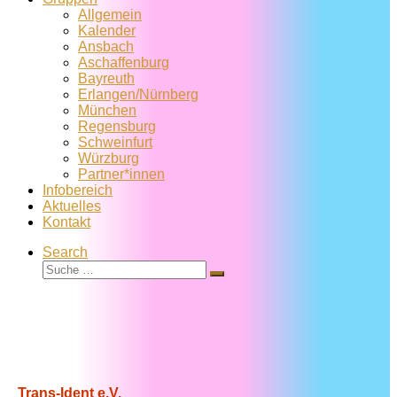
Allgemein
Kalender
Ansbach
Aschaffenburg
Bayreuth
Erlangen/Nürnberg
München
Regensburg
Schweinfurt
Würzburg
Partner*innen
Infobereich
Aktuelles
Kontakt
Search
Suche
Suche
…
Trans-Ident e.V.