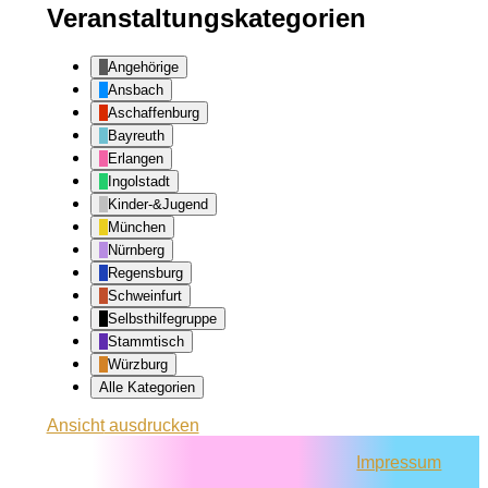
Veranstaltungskategorien
Angehörige
Ansbach
Aschaffenburg
Bayreuth
Erlangen
Ingolstadt
Kinder-&Jugend
München
Nürnberg
Regensburg
Schweinfurt
Selbsthilfegruppe
Stammtisch
Würzburg
Alle Kategorien
Ansicht
ausdrucken
Impressum