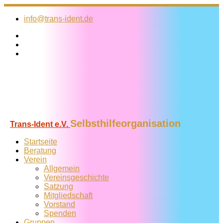
Zum
Inhalt
info@trans-ident.de
springen
Selbsthilfeorganisation
Trans-Ident e.V.
Startseite
Beratung
Verein
Allgemein
Vereins­geschichte
Satzung
Mitglied­schaft
Vorstand
Spenden
Gruppen