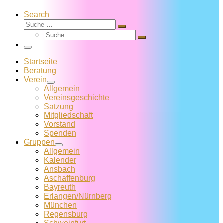
Search
Suche
Suche
Suche
…
Suche
…
Menü
Startseite
Beratung
Verein
Allgemein
Vereins­geschichte
Satzung
Mitglied­schaft
Vorstand
Spenden
Gruppen
Allgemein
Kalender
Ansbach
Aschaffenburg
Bayreuth
Erlangen/Nürnberg
München
Regensburg
Schweinfurt