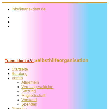
Zum
Inhalt
info@trans-ident.de
springen
Selbsthilfeorganisation
Trans-Ident e.V.
Startseite
Beratung
Verein
Allgemein
Vereins­geschichte
Satzung
Mitglied­schaft
Vorstand
Spenden
Gruppen