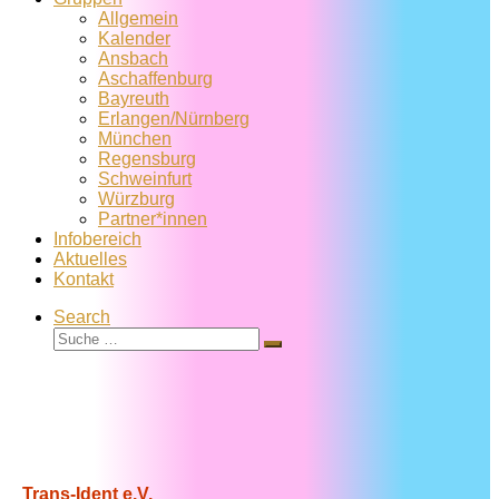
Allgemein
Kalender
Ansbach
Aschaffenburg
Bayreuth
Erlangen/Nürnberg
München
Regensburg
Schweinfurt
Würzburg
Partner*innen
Infobereich
Aktuelles
Kontakt
Search
Suche
Suche
…
Trans-Ident e.V.