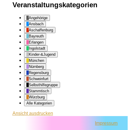
Veranstaltungskategorien
Angehörige
Ansbach
Aschaffenburg
Bayreuth
Erlangen
Ingolstadt
Kinder-&Jugend
München
Nürnberg
Regensburg
Schweinfurt
Selbsthilfegruppe
Stammtisch
Würzburg
Alle Kategorien
Ansicht
ausdrucken
Impressum