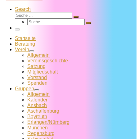
Search
Suche
Suche
Suche
…
Suche
…
Menü
Startseite
Beratung
Verein
Allgemein
Vereins­geschichte
Satzung
Mitglied­schaft
Vorstand
Spenden
Gruppen
Allgemein
Kalender
Ansbach
Aschaffenburg
Bayreuth
Erlangen/Nürnberg
München
Regensburg
Schweinfurt