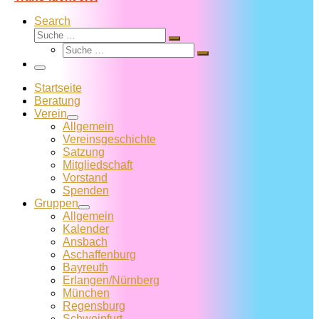
Search
Suche
Suche
Suche
…
Suche
…
Menü
Startseite
Beratung
Verein
Allgemein
Vereins­geschichte
Satzung
Mitglied­schaft
Vorstand
Spenden
Gruppen
Allgemein
Kalender
Ansbach
Aschaffenburg
Bayreuth
Erlangen/Nürnberg
München
Regensburg
Schweinfurt