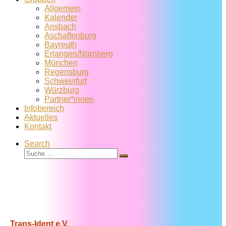
Allgemein
Kalender
Ansbach
Aschaffenburg
Bayreuth
Erlangen/Nürnberg
München
Regensburg
Schweinfurt
Würzburg
Partner*innen
Infobereich
Aktuelles
Kontakt
Search
Suche
Suche
…
Trans-Ident e.V.