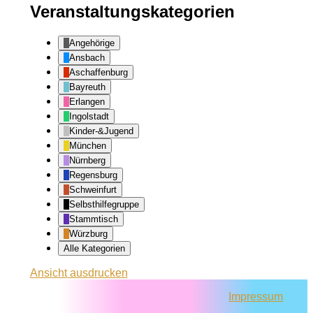
Veranstaltungskategorien
Angehörige
Ansbach
Aschaffenburg
Bayreuth
Erlangen
Ingolstadt
Kinder-&Jugend
München
Nürnberg
Regensburg
Schweinfurt
Selbsthilfegruppe
Stammtisch
Würzburg
Alle Kategorien
Ansicht
ausdrucken
Impressum