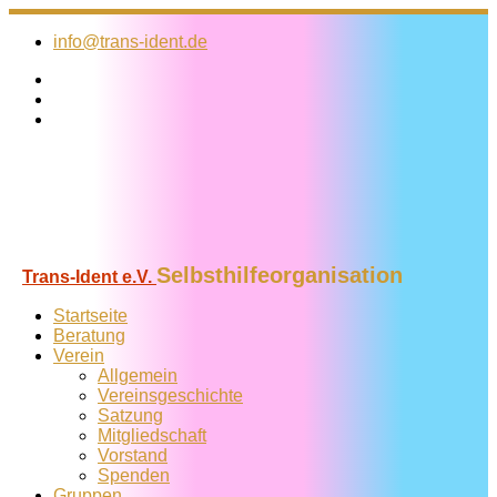
Zum
Inhalt
info@trans-ident.de
springen
Selbsthilfeorganisation
Trans-Ident e.V.
Startseite
Beratung
Verein
Allgemein
Vereins­geschichte
Satzung
Mitglied­schaft
Vorstand
Spenden
Gruppen