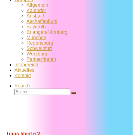
Allgemein
Kalender
Ansbach
Aschaffenburg
Bayreuth
Erlangen/Nürnberg
München
Regensburg
Schweinfurt
Würzburg
Partner*innen
Infobereich
Aktuelles
Kontakt
Search
Suche
Suche
…
Trans-Ident e.V.