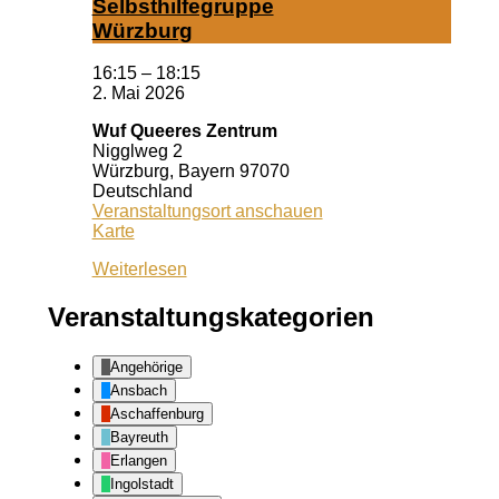
Selbst­hil­fe­grup­pe
Würz­burg
16:15
–
18:15
2. Mai 2026
Wuf Queeres Zentrum
Nigglweg 2
Würzburg
,
Bayern
97070
Deutschland
Veranstaltungsort anschauen
Wuf
Karte
Queeres
Weiterlesen
Zentrum
Veranstaltungskategorien
Angehörige
Ansbach
Aschaffenburg
Bayreuth
Erlangen
Ingolstadt