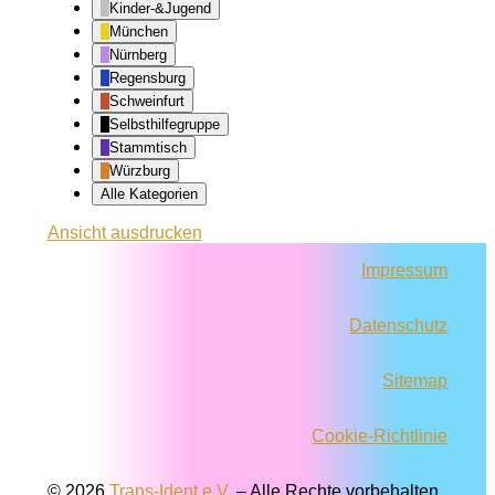
Kinder-&Jugend
München
Nürnberg
Regensburg
Schweinfurt
Selbsthilfegruppe
Stammtisch
Würzburg
Alle Kategorien
Ansicht
ausdrucken
Impressum
Datenschutz
Sitemap
Cookie-Richtlinie
© 2026
Trans-Ident e.V.
–
Alle Rechte vorbehalten