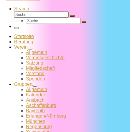
Search
Suche
Suche
Suche
…
Suche
…
Menü
Startseite
Beratung
Verein
Allgemein
Vereins­geschichte
Satzung
Mitglied­schaft
Vorstand
Spenden
Gruppen
Allgemein
Kalender
Ansbach
Aschaffenburg
Bayreuth
Erlangen/Nürnberg
München
Regensburg
Schweinfurt