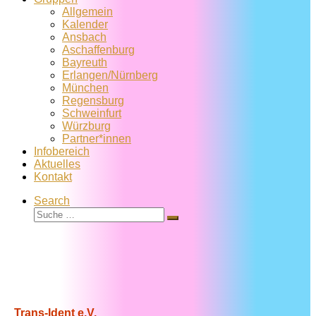
Allgemein
Kalender
Ansbach
Aschaffenburg
Bayreuth
Erlangen/Nürnberg
München
Regensburg
Schweinfurt
Würzburg
Partner*innen
Infobereich
Aktuelles
Kontakt
Search
Suche
Suche
…
Trans-Ident e.V.