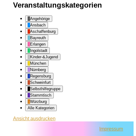
Veranstaltungskategorien
Angehörige
Ansbach
Aschaffenburg
Bayreuth
Erlangen
Ingolstadt
Kinder-&Jugend
München
Nürnberg
Regensburg
Schweinfurt
Selbsthilfegruppe
Stammtisch
Würzburg
Alle Kategorien
Ansicht
ausdrucken
Impressum