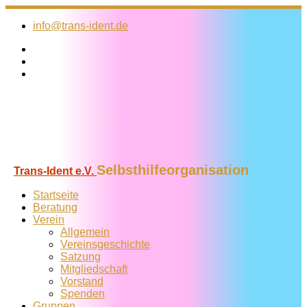
Zum
Inhalt
info@trans-ident.de
springen
Selbsthilfeorganisation
Trans-Ident e.V.
Startseite
Beratung
Verein
Allgemein
Vereins­geschichte
Satzung
Mitglied­schaft
Vorstand
Spenden
Gruppen