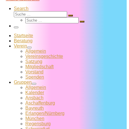
Search
Suche
Suche
Suche
…
Suche
…
Menü
Startseite
Beratung
Verein
Allgemein
Vereins­geschichte
Satzung
Mitglied­schaft
Vorstand
Spenden
Gruppen
Allgemein
Kalender
Ansbach
Aschaffenburg
Bayreuth
Erlangen/Nürnberg
München
Regensburg
Schweinfurt