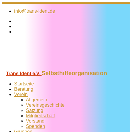
Zum
Inhalt
info@trans-ident.de
springen
Selbsthilfeorganisation
Trans-Ident e.V.
Startseite
Beratung
Verein
Allgemein
Vereins­geschichte
Satzung
Mitglied­schaft
Vorstand
Spenden
Gruppen