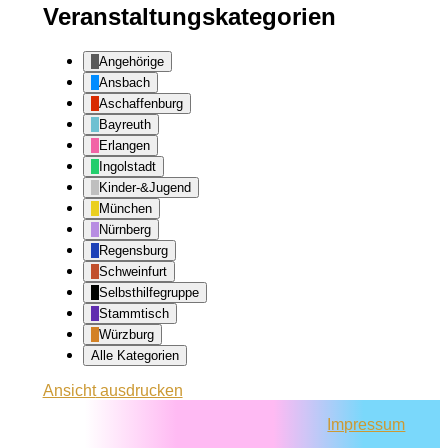
Veranstaltungskategorien
Angehörige
Ansbach
Aschaffenburg
Bayreuth
Erlangen
Ingolstadt
Kinder-&Jugend
München
Nürnberg
Regensburg
Schweinfurt
Selbsthilfegruppe
Stammtisch
Würzburg
Alle Kategorien
Ansicht
ausdrucken
Impressum