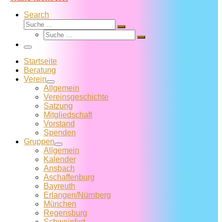
Search
Suche
Suche
Suche
…
Suche
…
Menü
Startseite
Beratung
Verein
Allgemein
Vereins­geschichte
Satzung
Mitglied­schaft
Vorstand
Spenden
Gruppen
Allgemein
Kalender
Ansbach
Aschaffenburg
Bayreuth
Erlangen/Nürnberg
München
Regensburg
Schweinfurt