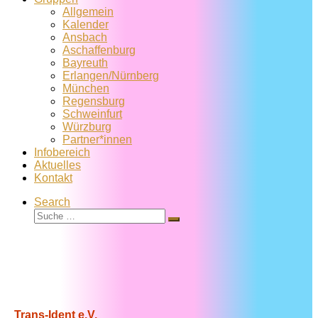
Allgemein
Kalender
Ansbach
Aschaffenburg
Bayreuth
Erlangen/Nürnberg
München
Regensburg
Schweinfurt
Würzburg
Partner*innen
Infobereich
Aktuelles
Kontakt
Search
Suche
Suche
…
Trans-Ident e.V.