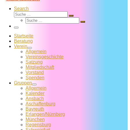
Search
Suche
Suche
Suche
…
Suche
…
Menü
Startseite
Beratung
Verein
Allgemein
Vereins­geschichte
Satzung
Mitglied­schaft
Vorstand
Spenden
Gruppen
Allgemein
Kalender
Ansbach
Aschaffenburg
Bayreuth
Erlangen/Nürnberg
München
Regensburg
Schweinfurt