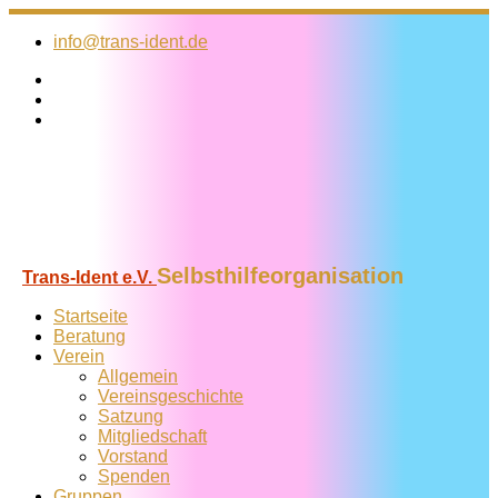
Zum
Inhalt
info@trans-ident.de
springen
Selbsthilfeorganisation
Trans-Ident e.V.
Startseite
Beratung
Verein
Allgemein
Vereins­geschichte
Satzung
Mitglied­schaft
Vorstand
Spenden
Gruppen