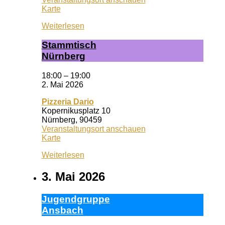
Wuf
Karte
Queeres
Weiterlesen
Zentrum
Stamm­tisch
Nürn­berg
18:00
–
19:00
2. Mai 2026
Pizzeria Dario
Kopernikusplatz 10
Nürnberg
,
90459
Veranstaltungsort anschauen
Pizzeria
Karte
Dario
Weiterlesen
3. Mai 2026
Ju­gend­grup­pe
Ans­bach