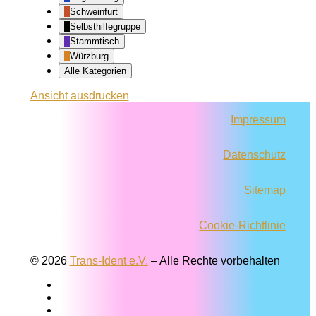
Schweinfurt
Selbsthilfegruppe
Stammtisch
Würzburg
Alle Kategorien
Ansicht
ausdrucken
Impressum
Datenschutz
Sitemap
Cookie-Richtlinie
© 2026
Trans-Ident e.V.
–
Alle Rechte vorbehalten