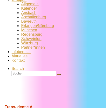
Allgemein
Kalender
Ansbach
Aschaffenburg
Bayreuth
Erlangen/Nürnberg
München
Regensburg
Schweinfurt
Würzburg
Partner*innen
Infobereich
Aktuelles
Kontakt
Search
Suche
Suche
…
Trans-Ident e.V.