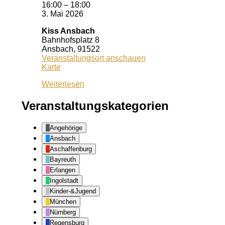
16:00
–
18:00
3. Mai 2026
Kiss Ansbach
Bahnhofsplatz 8
Ansbach
,
91522
Veranstaltungsort anschauen
Kiss
Karte
Ansbach
Weiterlesen
Veranstaltungskategorien
Angehörige
Ansbach
Aschaffenburg
Bayreuth
Erlangen
Ingolstadt
Kinder-&Jugend
München
Nürnberg
Regensburg