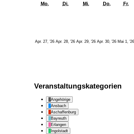
Montag
Dienstag
Mittwoch
Donnerst
Fr
Mo.
Di.
Mi.
Do.
Fr.
27.
28.
29.
30.
Apr. 27, '26
Apr. 28, '26
Apr. 29, '26
Apr. 30, '26
Mai 1, '2
April
April
April
April
2026
2026
2026
2026
Veranstaltungskategorien
Angehörige
Ansbach
Aschaffenburg
Bayreuth
Erlangen
Ingolstadt