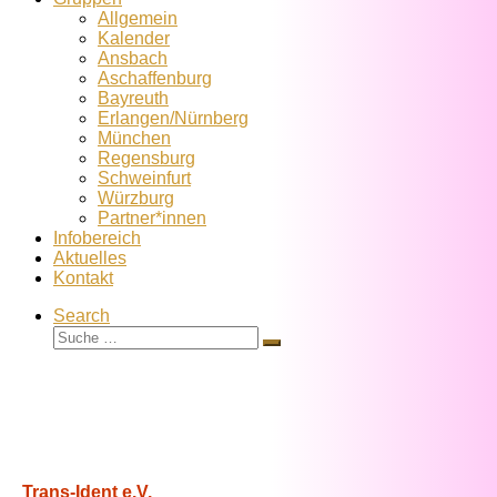
Allgemein
Kalender
Ansbach
Aschaffenburg
Bayreuth
Erlangen/Nürnberg
München
Regensburg
Schweinfurt
Würzburg
Partner*innen
Infobereich
Aktuelles
Kontakt
Search
Suche
Suche
…
Trans-Ident e.V.