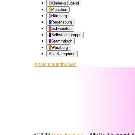
Kinder-&Jugend
München
Nürnberg
Regensburg
Schweinfurt
Selbsthilfegruppe
Stammtisch
Würzburg
Alle Kategorien
Ansicht
ausdrucken
© 2026
Trans-Ident e.V.
–
Alle Rechte vorbehal