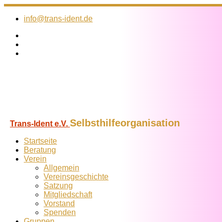
Zum
Inhalt
info@trans-ident.de
springen
Selbsthilfeorganisation
Trans-Ident e.V.
Startseite
Beratung
Verein
Allgemein
Vereins­geschichte
Satzung
Mitglied­schaft
Vorstand
Spenden
Gruppen