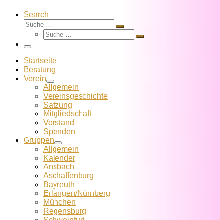
Search
Suche
Suche
Suche
…
Suche
…
Menü
Startseite
Beratung
Verein
Allgemein
Vereins­geschichte
Satzung
Mitglied­schaft
Vorstand
Spenden
Gruppen
Allgemein
Kalender
Ansbach
Aschaffenburg
Bayreuth
Erlangen/Nürnberg
München
Regensburg
Schweinfurt