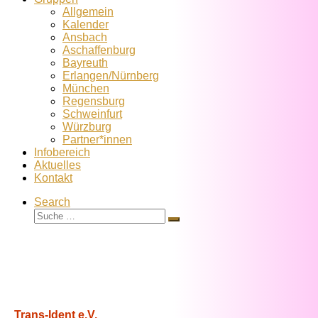
Allgemein
Kalender
Ansbach
Aschaffenburg
Bayreuth
Erlangen/Nürnberg
München
Regensburg
Schweinfurt
Würzburg
Partner*innen
Infobereich
Aktuelles
Kontakt
Search
Suche
Suche
…
Trans-Ident e.V.