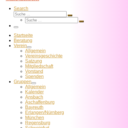
Search
Suche
Suche
Suche
…
Suche
…
Menü
Startseite
Beratung
Verein
Allgemein
Vereins­geschichte
Satzung
Mitglied­schaft
Vorstand
Spenden
Gruppen
Allgemein
Kalender
Ansbach
Aschaffenburg
Bayreuth
Erlangen/Nürnberg
München
Regensburg
Schweinfurt