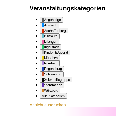
Veranstaltungskategorien
Angehörige
Ansbach
Aschaffenburg
Bayreuth
Erlangen
Ingolstadt
Kinder-&Jugend
München
Nürnberg
Regensburg
Schweinfurt
Selbsthilfegruppe
Stammtisch
Würzburg
Alle Kategorien
Ansicht
ausdrucken