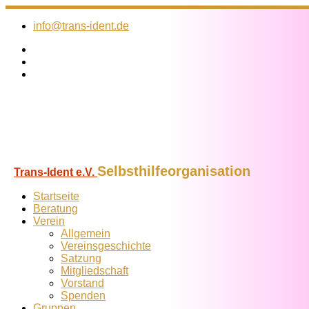
Zum
Inhalt
info@trans-ident.de
springen
Selbsthilfeorganisation
Trans-Ident e.V.
Startseite
Beratung
Verein
Allgemein
Vereins­geschichte
Satzung
Mitglied­schaft
Vorstand
Spenden
Gruppen