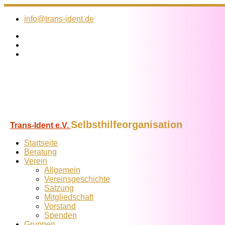
Zum
Inhalt
info@trans-ident.de
springen
Selbsthilfeorganisation
Trans-Ident e.V.
Startseite
Beratung
Verein
Allgemein
Vereins­geschichte
Satzung
Mitglied­schaft
Vorstand
Spenden
Gruppen