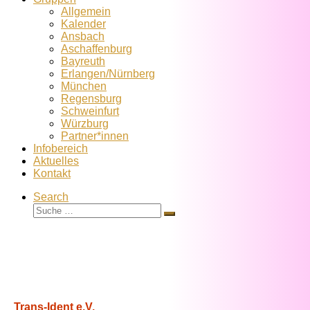
Allgemein
Kalender
Ansbach
Aschaffenburg
Bayreuth
Erlangen/Nürnberg
München
Regensburg
Schweinfurt
Würzburg
Partner*innen
Infobereich
Aktuelles
Kontakt
Search
Suche
Suche
…
Trans-Ident e.V.