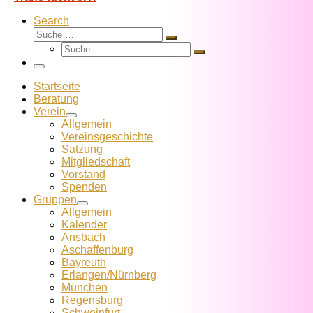
Search
Suche
Suche
Suche
…
Suche
…
Menü
Startseite
Beratung
Verein
Allgemein
Vereins­geschichte
Satzung
Mitglied­schaft
Vorstand
Spenden
Gruppen
Allgemein
Kalender
Ansbach
Aschaffenburg
Bayreuth
Erlangen/Nürnberg
München
Regensburg
Schweinfurt