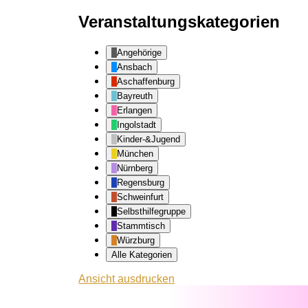
Veranstaltungskategorien
Angehörige
Ansbach
Aschaffenburg
Bayreuth
Erlangen
Ingolstadt
Kinder-&Jugend
München
Nürnberg
Regensburg
Schweinfurt
Selbsthilfegruppe
Stammtisch
Würzburg
Alle Kategorien
Ansicht
ausdrucken