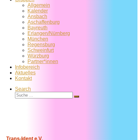
Allgemein
Kalender
Ansbach
Aschaffenburg
Bayreuth
Erlangen/Nürnberg
München
Regensburg
Schweinfurt
Würzburg
Partner*innen
Infobereich
Aktuelles
Kontakt
Search
Suche
Suche
…
Trans-Ident e.V.