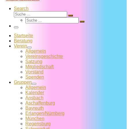
Search
Suche
Suche
Suche
…
Suche
…
Menü
Startseite
Beratung
Verein
Allgemein
Vereins­geschichte
Satzung
Mitglied­schaft
Vorstand
Spenden
Gruppen
Allgemein
Kalender
Ansbach
Aschaffenburg
Bayreuth
Erlangen/Nürnberg
München
Regensburg
Schweinfurt