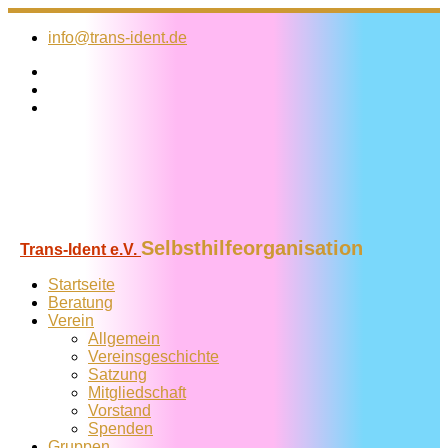
Zum
Inhalt
info@trans-ident.de
springen
Selbsthilfeorganisation
Trans-Ident e.V.
Startseite
Beratung
Verein
Allgemein
Vereins­geschichte
Satzung
Mitglied­schaft
Vorstand
Spenden
Gruppen