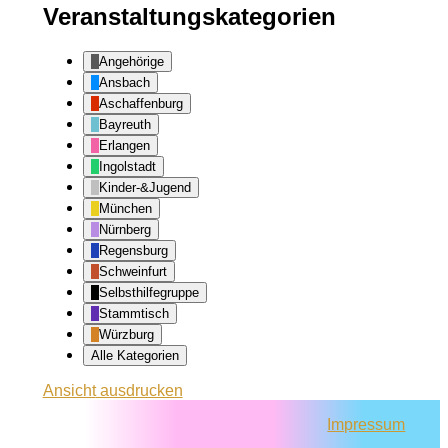
Veranstaltungskategorien
Angehörige
Ansbach
Aschaffenburg
Bayreuth
Erlangen
Ingolstadt
Kinder-&Jugend
München
Nürnberg
Regensburg
Schweinfurt
Selbsthilfegruppe
Stammtisch
Würzburg
Alle Kategorien
Ansicht
ausdrucken
Impressum