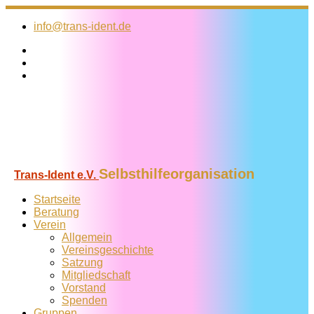
Zum
Inhalt
info@trans-ident.de
springen
Selbsthilfeorganisation
Trans-Ident e.V.
Startseite
Beratung
Verein
Allgemein
Vereins­geschichte
Satzung
Mitglied­schaft
Vorstand
Spenden
Gruppen