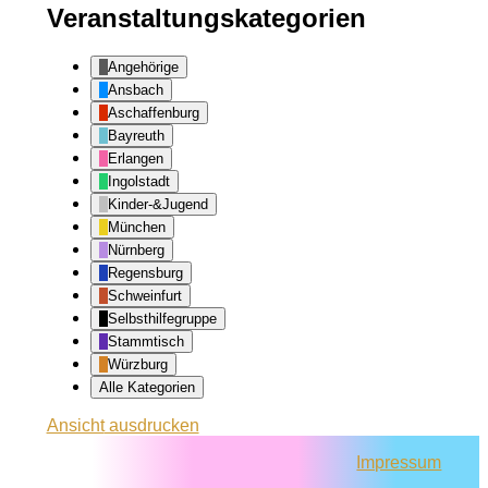
Veranstaltungskategorien
Angehörige
Ansbach
Aschaffenburg
Bayreuth
Erlangen
Ingolstadt
Kinder-&Jugend
München
Nürnberg
Regensburg
Schweinfurt
Selbsthilfegruppe
Stammtisch
Würzburg
Alle Kategorien
Ansicht
ausdrucken
Impressum