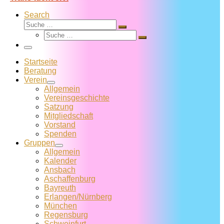
Search
Suche
Suche
Suche
…
Suche
…
Menü
Startseite
Beratung
Verein
Allgemein
Vereins­geschichte
Satzung
Mitglied­schaft
Vorstand
Spenden
Gruppen
Allgemein
Kalender
Ansbach
Aschaffenburg
Bayreuth
Erlangen/Nürnberg
München
Regensburg
Schweinfurt