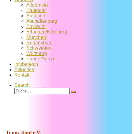
Allgemein
Kalender
Ansbach
Aschaffenburg
Bayreuth
Erlangen/Nürnberg
München
Regensburg
Schweinfurt
Würzburg
Partner*innen
Infobereich
Aktuelles
Kontakt
Search
Suche
Suche
…
Trans-Ident e.V.