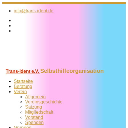
Zum
Inhalt
info@trans-ident.de
springen
Selbsthilfeorganisation
Trans-Ident e.V.
Startseite
Beratung
Verein
Allgemein
Vereins­geschichte
Satzung
Mitglied­schaft
Vorstand
Spenden
Gruppen