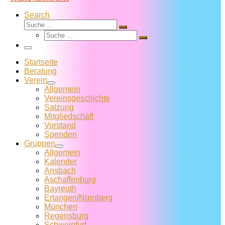
Search
Suche
Suche
Suche
…
Suche
…
Menü
Startseite
Beratung
Verein
Allgemein
Vereins­geschichte
Satzung
Mitglied­schaft
Vorstand
Spenden
Gruppen
Allgemein
Kalender
Ansbach
Aschaffenburg
Bayreuth
Erlangen/Nürnberg
München
Regensburg
Schweinfurt