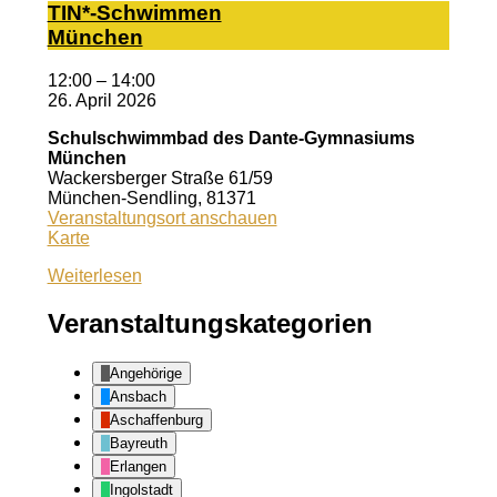
TIN*-Schwimmen
München
12:00
–
14:00
26. April 2026
Schulschwimmbad des Dante-Gymnasiums
München
Wackersberger Straße 61/59
München-Sendling
,
81371
Veranstaltungsort anschauen
Schulschwimmbad
Karte
des
Weiterlesen
Dante-
Gymnasiums
München
Veranstaltungskategorien
Angehörige
Ansbach
Aschaffenburg
Bayreuth
Erlangen
Ingolstadt