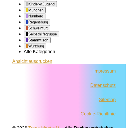
Kinder-&Jugend
München
Nürnberg
Regensburg
Schweinfurt
Selbsthilfegruppe
Stammtisch
Würzburg
Alle Kategorien
Ansicht
ausdrucken
Impressum
Datenschutz
Sitemap
Cookie-Richtlinie