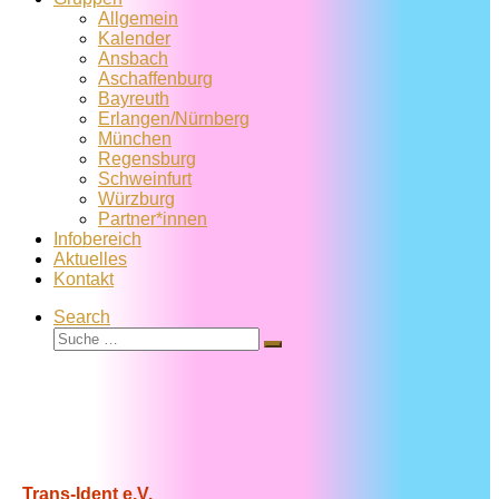
Allgemein
Kalender
Ansbach
Aschaffenburg
Bayreuth
Erlangen/Nürnberg
München
Regensburg
Schweinfurt
Würzburg
Partner*innen
Infobereich
Aktuelles
Kontakt
Search
Suche
Suche
…
Trans-Ident e.V.