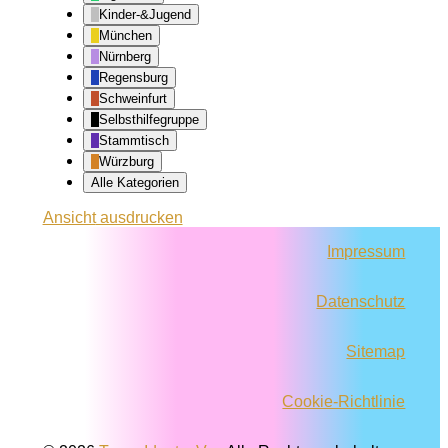
Kinder-&Jugend
München
Nürnberg
Regensburg
Schweinfurt
Selbsthilfegruppe
Stammtisch
Würzburg
Alle Kategorien
Ansicht
ausdrucken
Impressum
Datenschutz
Sitemap
Cookie-Richtlinie