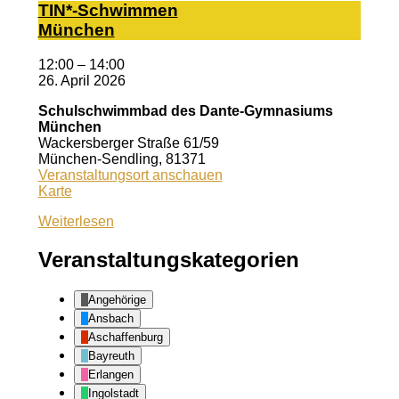
TIN*-Schwimmen
München
12:00
–
14:00
26. April 2026
Schulschwimmbad des Dante-Gymnasiums
München
Wackersberger Straße 61/59
München-Sendling
,
81371
Veranstaltungsort anschauen
Schulschwimmbad
Karte
des
Weiterlesen
Dante-
Gymnasiums
München
Veranstaltungskategorien
Angehörige
Ansbach
Aschaffenburg
Bayreuth
Erlangen
Ingolstadt