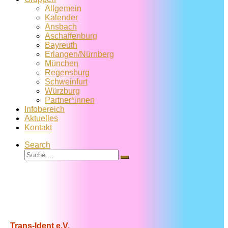
Allgemein
Kalender
Ansbach
Aschaffenburg
Bayreuth
Erlangen/Nürnberg
München
Regensburg
Schweinfurt
Würzburg
Partner*innen
Infobereich
Aktuelles
Kontakt
Search
Suche
Suche
…
Trans-Ident e.V.