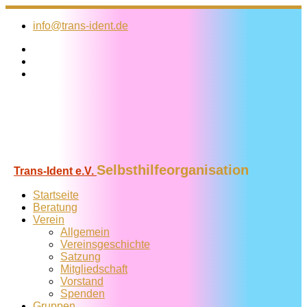
Zum
Inhalt
info@trans-ident.de
springen
Selbsthilfeorganisation
Trans-Ident e.V.
Startseite
Beratung
Verein
Allgemein
Vereins­geschichte
Satzung
Mitglied­schaft
Vorstand
Spenden
Gruppen