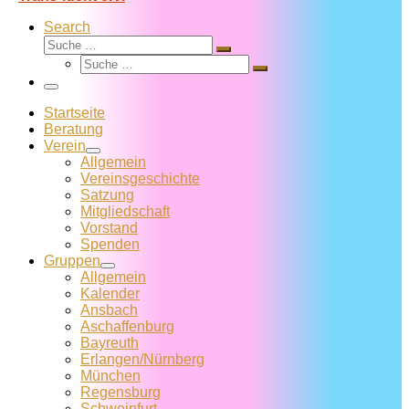
Search
Suche
Suche
Suche
…
Suche
…
Menü
Startseite
Beratung
Verein
Allgemein
Vereins­geschichte
Satzung
Mitglied­schaft
Vorstand
Spenden
Gruppen
Allgemein
Kalender
Ansbach
Aschaffenburg
Bayreuth
Erlangen/Nürnberg
München
Regensburg
Schweinfurt