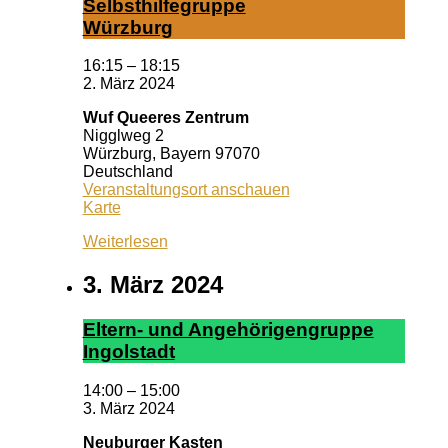
Selbst­hil­fe­grup­pe
Würz­burg
16:15
–
18:15
2. März 2024
Wuf Queeres Zentrum
Nigglweg 2
Würzburg
,
Bayern
97070
Deutschland
Veranstaltungsort anschauen
Wuf
Karte
Queeres
Weiterlesen
Zentrum
3. März 2024
El­tern- und An­ge­hör­ig­en­grup­pe
In­gol­stadt
14:00
–
15:00
3. März 2024
Neuburger Kasten