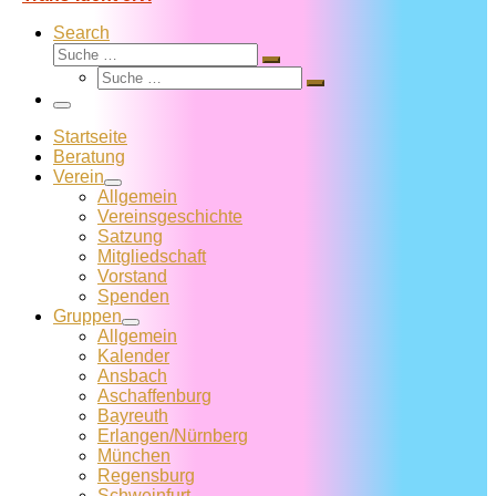
Search
Suche
Suche
Suche
…
Suche
…
Menü
Startseite
Beratung
Verein
Allgemein
Vereins­geschichte
Satzung
Mitglied­schaft
Vorstand
Spenden
Gruppen
Allgemein
Kalender
Ansbach
Aschaffenburg
Bayreuth
Erlangen/Nürnberg
München
Regensburg
Schweinfurt