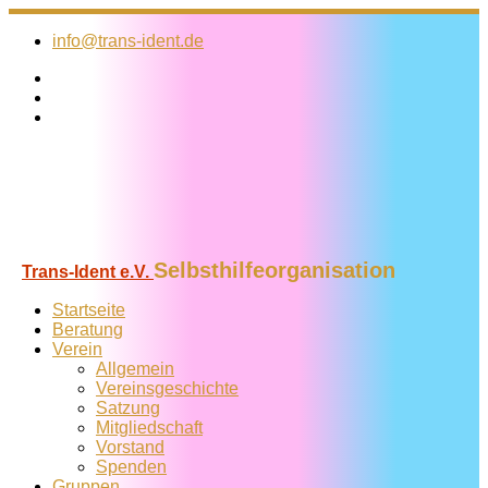
Zum
Inhalt
info@trans-ident.de
springen
Selbsthilfeorganisation
Trans-Ident e.V.
Startseite
Beratung
Verein
Allgemein
Vereins­geschichte
Satzung
Mitglied­schaft
Vorstand
Spenden
Gruppen