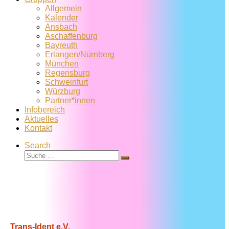
Allgemein
Kalender
Ansbach
Aschaffenburg
Bayreuth
Erlangen/Nürnberg
München
Regensburg
Schweinfurt
Würzburg
Partner*innen
Infobereich
Aktuelles
Kontakt
Search
Suche
Suche
…
Trans-Ident e.V.