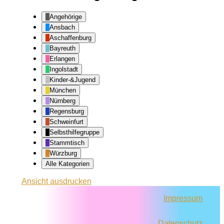
Angehörige
Ansbach
Aschaffenburg
Bayreuth
Erlangen
Ingolstadt
Kinder-&Jugend
München
Nürnberg
Regensburg
Schweinfurt
Selbsthilfegruppe
Stammtisch
Würzburg
Alle Kategorien
Ansicht
ausdrucken
Impressum
Datenschutz