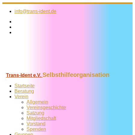
Zum
Inhalt
info@trans-ident.de
springen
Selbsthilfeorganisation
Trans-Ident e.V.
Startseite
Beratung
Verein
Allgemein
Vereins­geschichte
Satzung
Mitglied­schaft
Vorstand
Spenden
Gruppen