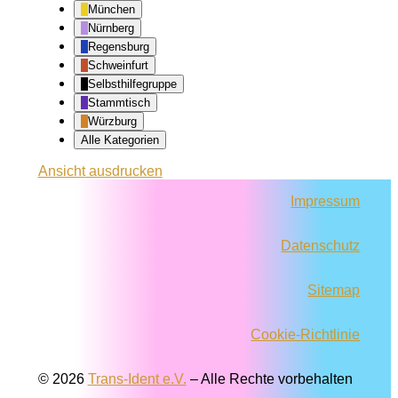
München
Nürnberg
Regensburg
Schweinfurt
Selbsthilfegruppe
Stammtisch
Würzburg
Alle Kategorien
Ansicht
ausdrucken
Impressum
Datenschutz
Sitemap
Cookie-Richtlinie
© 2026
Trans-Ident e.V.
–
Alle Rechte vorbehalten