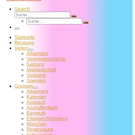
Search
Suche
Suche
Suche
…
Suche
…
Menü
Startseite
Beratung
Verein
Allgemein
Vereins­geschichte
Satzung
Mitglied­schaft
Vorstand
Spenden
Gruppen
Allgemein
Kalender
Ansbach
Aschaffenburg
Bayreuth
Erlangen/Nürnberg
München
Regensburg
Schweinfurt