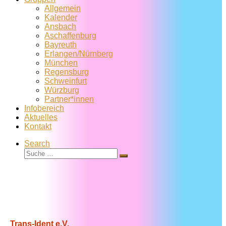
Allgemein
Kalender
Ansbach
Aschaffenburg
Bayreuth
Erlangen/Nürnberg
München
Regensburg
Schweinfurt
Würzburg
Partner*innen
Infobereich
Aktuelles
Kontakt
Search
Suche
Suche
…
Trans-Ident e.V.