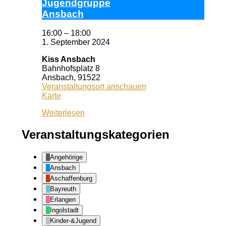
Ju­gend­grup­pe
Ans­bach
16:00
–
18:00
1. September 2024
Kiss Ansbach
Bahnhofsplatz 8
Ansbach
,
91522
Veranstaltungsort anschauen
Kiss
Karte
Ansbach
Weiterlesen
Veranstaltungskategorien
Angehörige
Ansbach
Aschaffenburg
Bayreuth
Erlangen
Ingolstadt
Kinder-&Jugend