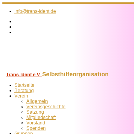
Zum
Inhalt
info@trans-ident.de
springen
Selbsthilfeorganisation
Trans-Ident e.V.
Startseite
Beratung
Verein
Allgemein
Vereins­geschichte
Satzung
Mitglied­schaft
Vorstand
Spenden
Gruppen