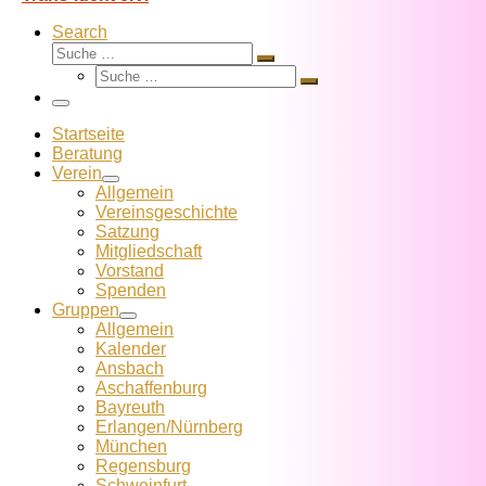
Search
Suche
Suche
Suche
…
Suche
…
Menü
Startseite
Beratung
Verein
Allgemein
Vereins­geschichte
Satzung
Mitglied­schaft
Vorstand
Spenden
Gruppen
Allgemein
Kalender
Ansbach
Aschaffenburg
Bayreuth
Erlangen/Nürnberg
München
Regensburg
Schweinfurt