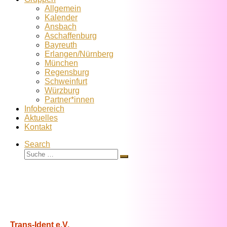
Allgemein
Kalender
Ansbach
Aschaffenburg
Bayreuth
Erlangen/Nürnberg
München
Regensburg
Schweinfurt
Würzburg
Partner*innen
Infobereich
Aktuelles
Kontakt
Search
Suche
Suche
…
Trans-Ident e.V.