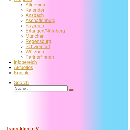
Allgemein
Kalender
Ansbach
Aschaffenburg
Bayreuth
Erlangen/Nürnberg
München
Regensburg
Schweinfurt
Würzburg
Partner*innen
Infobereich
Aktuelles
Kontakt
Search
Suche
Suche
…
Trans-Ident e.V.