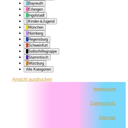
Bayreuth
Erlangen
Ingolstadt
Kinder-&Jugend
München
Nürnberg
Regensburg
Schweinfurt
Selbsthilfegruppe
Stammtisch
Würzburg
Alle Kategorien
Ansicht
ausdrucken
Impressum
Datenschutz
Sitemap