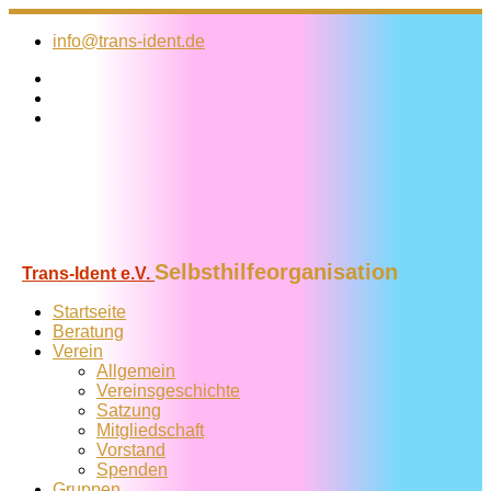
Zum
Inhalt
info@trans-ident.de
springen
Selbsthilfeorganisation
Trans-Ident e.V.
Startseite
Beratung
Verein
Allgemein
Vereins­geschichte
Satzung
Mitglied­schaft
Vorstand
Spenden
Gruppen