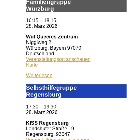
Fa­mi­li­en­grup­pe
Würz­burg
16:15
–
18:15
28. März 2026
Wuf Queeres Zentrum
Nigglweg 2
Würzburg
,
Bayern
97070
Deutschland
Veranstaltungsort anschauen
Wuf
Karte
Queeres
Weiterlesen
Zentrum
Selbst­hil­fe­grup­pe
Re­gens­burg
17:30
–
19:30
28. März 2026
KISS Regensburg
Landshuter Straße 19
Regensburg
,
93047
Veranstaltungsort anschauen