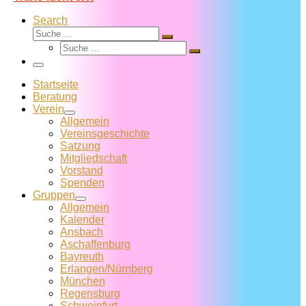
Search
Suche
Suche
Suche
…
Suche
…
Menü
Startseite
Beratung
Verein
Allgemein
Vereins­geschichte
Satzung
Mitglied­schaft
Vorstand
Spenden
Gruppen
Allgemein
Kalender
Ansbach
Aschaffenburg
Bayreuth
Erlangen/Nürnberg
München
Regensburg
Schweinfurt