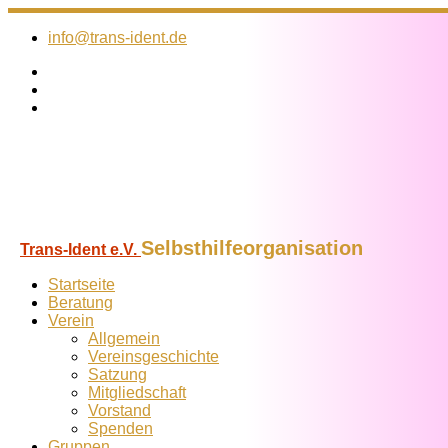
Zum
Inhalt
info@trans-ident.de
springen
Selbsthilfeorganisation
Trans-Ident e.V.
Startseite
Beratung
Verein
Allgemein
Vereins­geschichte
Satzung
Mitglied­schaft
Vorstand
Spenden
Gruppen