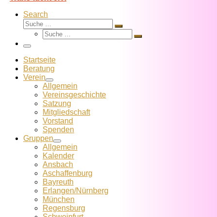
Search
Suche
Suche
Suche
…
Suche
…
Menü
Startseite
Beratung
Verein
Allgemein
Vereins­geschichte
Satzung
Mitglied­schaft
Vorstand
Spenden
Gruppen
Allgemein
Kalender
Ansbach
Aschaffenburg
Bayreuth
Erlangen/Nürnberg
München
Regensburg
Schweinfurt