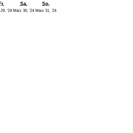
stag
Freitag
Samstag
Sonntag
Fr.
Sa.
So.
29.
30.
31.
29, '24
März 30, '24
März 31, '24
März
März
März
4
2024
2024
2024