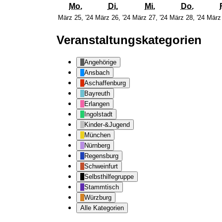
Montag
Dienstag
Mittwoch
Donner
Mo.
Di.
Mi.
Do.
25.
26.
27.
28.
März 25, '24
März 26, '24
März 27, '24
März 28, '24
März 
März
März
März
März
2024
2024
2024
202
Veranstaltungskategorien
Angehörige
Ansbach
Aschaffenburg
Bayreuth
Erlangen
Ingolstadt
Kinder-&Jugend
München
Nürnberg
Regensburg
Schweinfurt
Selbsthilfegruppe
Stammtisch
Würzburg
Alle Kategorien