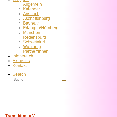
Allgemein
Kalender
Ansbach
Aschaffenburg
Bayreuth
Erlangen/Nürnberg
München
Regensburg
Schweinfurt
Würzburg
Partner*innen
Infobereich
Aktuelles
Kontakt
Search
Suche
Suche
…
Trans-Ident e.V.