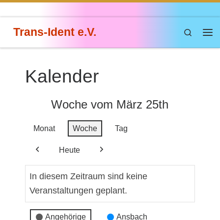
Zum Inhalt springen
Trans-Ident e.V.
Search
Me
Kalender
Woche vom März 25th
Monat
Woche
Tag
Heute
Zurück
Weiter
In diesem Zeitraum sind keine
Veranstaltungen geplant.
Veranstaltungskategorien
Angehörige
Ansbach