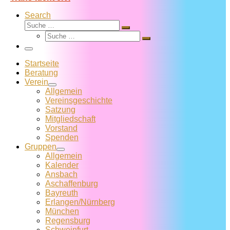
Search
Suche
Suche
Suche
…
Suche
…
Menü
Startseite
Beratung
Verein
Allgemein
Vereins­geschichte
Satzung
Mitglied­schaft
Vorstand
Spenden
Gruppen
Allgemein
Kalender
Ansbach
Aschaffenburg
Bayreuth
Erlangen/Nürnberg
München
Regensburg
Schweinfurt