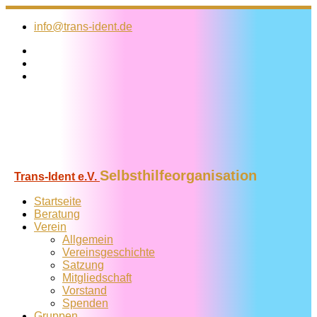
Zum
Inhalt
info@trans-ident.de
springen
Selbsthilfeorganisation
Trans-Ident e.V.
Startseite
Beratung
Verein
Allgemein
Vereins­geschichte
Satzung
Mitglied­schaft
Vorstand
Spenden
Gruppen