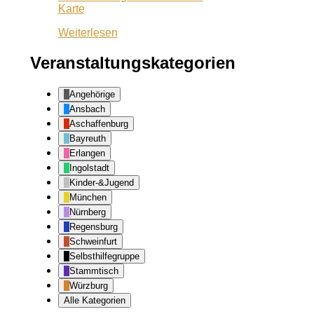
Wuf
Karte
Queeres
Weiterlesen
Zentrum
Veranstaltungskategorien
Angehörige
Ansbach
Aschaffenburg
Bayreuth
Erlangen
Ingolstadt
Kinder-&Jugend
München
Nürnberg
Regensburg
Schweinfurt
Selbsthilfegruppe
Stammtisch
Würzburg
Alle Kategorien