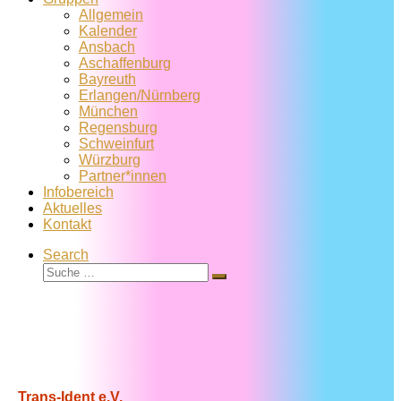
Allgemein
Kalender
Ansbach
Aschaffenburg
Bayreuth
Erlangen/Nürnberg
München
Regensburg
Schweinfurt
Würzburg
Partner*innen
Infobereich
Aktuelles
Kontakt
Search
Suche
Suche
…
Trans-Ident e.V.