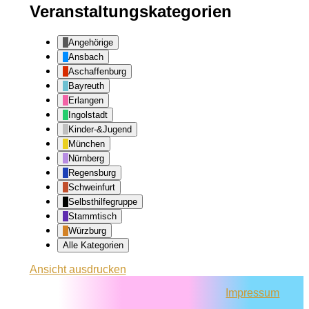
Veranstaltungskategorien
Angehörige
Ansbach
Aschaffenburg
Bayreuth
Erlangen
Ingolstadt
Kinder-&Jugend
München
Nürnberg
Regensburg
Schweinfurt
Selbsthilfegruppe
Stammtisch
Würzburg
Alle Kategorien
Ansicht
ausdrucken
Impressum