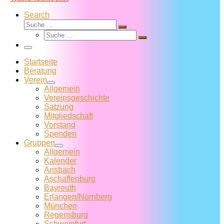
Search
Suche
Suche
Suche
…
Suche
…
Menü
Startseite
Beratung
Verein
Allgemein
Vereins­geschichte
Satzung
Mitglied­schaft
Vorstand
Spenden
Gruppen
Allgemein
Kalender
Ansbach
Aschaffenburg
Bayreuth
Erlangen/Nürnberg
München
Regensburg
Schweinfurt