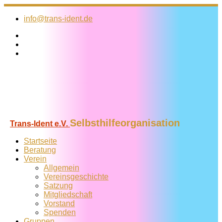
Zum
Inhalt
info@trans-ident.de
springen
Selbsthilfeorganisation
Trans-Ident e.V.
Startseite
Beratung
Verein
Allgemein
Vereins­geschichte
Satzung
Mitglied­schaft
Vorstand
Spenden
Gruppen