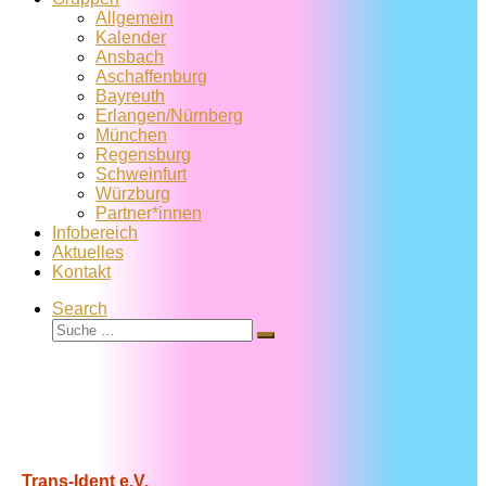
Allgemein
Kalender
Ansbach
Aschaffenburg
Bayreuth
Erlangen/Nürnberg
München
Regensburg
Schweinfurt
Würzburg
Partner*innen
Infobereich
Aktuelles
Kontakt
Search
Suche
Suche
…
Trans-Ident e.V.