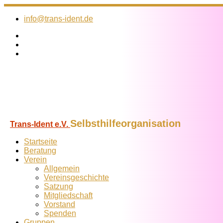
Zum
Inhalt
info@trans-ident.de
springen
Selbsthilfeorganisation
Trans-Ident e.V.
Startseite
Beratung
Verein
Allgemein
Vereins­geschichte
Satzung
Mitglied­schaft
Vorstand
Spenden
Gruppen