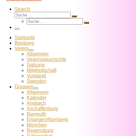
Search
Suche
Suche
Suche
…
Suche
…
Menü
Startseite
Beratung
Verein
Allgemein
Vereins­geschichte
Satzung
Mitglied­schaft
Vorstand
Spenden
Gruppen
Allgemein
Kalender
Ansbach
Aschaffenburg
Bayreuth
Erlangen/Nürnberg
München
Regensburg
Schweinfurt