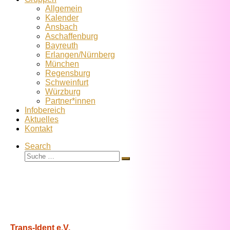
Allgemein
Kalender
Ansbach
Aschaffenburg
Bayreuth
Erlangen/Nürnberg
München
Regensburg
Schweinfurt
Würzburg
Partner*innen
Infobereich
Aktuelles
Kontakt
Search
Suche
Suche
…
Trans-Ident e.V.