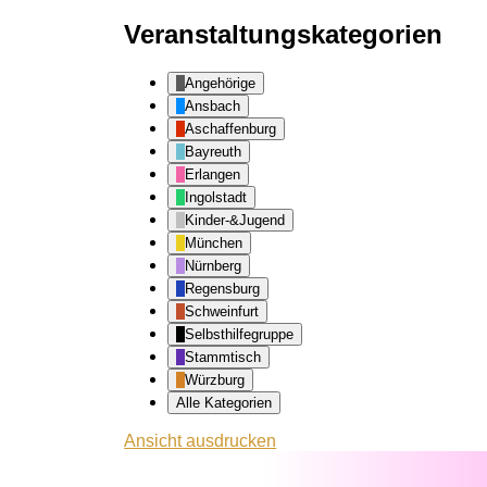
Veranstaltungskategorien
Angehörige
Ansbach
Aschaffenburg
Bayreuth
Erlangen
Ingolstadt
Kinder-&Jugend
München
Nürnberg
Regensburg
Schweinfurt
Selbsthilfegruppe
Stammtisch
Würzburg
Alle Kategorien
Ansicht
ausdrucken