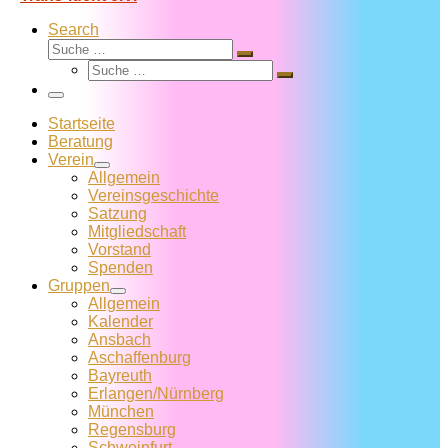
Search
Suche
Suche
Suche
…
Suche
…
Menü
Startseite
Beratung
Verein
Allgemein
Vereins­geschichte
Satzung
Mitglied­schaft
Vorstand
Spenden
Gruppen
Allgemein
Kalender
Ansbach
Aschaffenburg
Bayreuth
Erlangen/Nürnberg
München
Regensburg
Schweinfurt