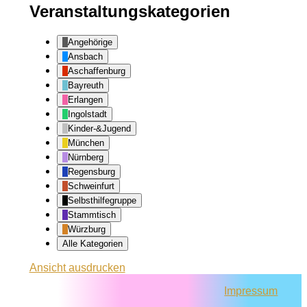
Veranstaltungskategorien
Angehörige
Ansbach
Aschaffenburg
Bayreuth
Erlangen
Ingolstadt
Kinder-&Jugend
München
Nürnberg
Regensburg
Schweinfurt
Selbsthilfegruppe
Stammtisch
Würzburg
Alle Kategorien
Ansicht
ausdrucken
Impressum