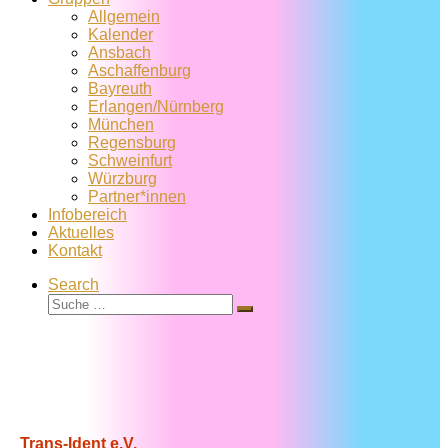
Allgemein
Kalender
Ansbach
Aschaffenburg
Bayreuth
Erlangen/Nürnberg
München
Regensburg
Schweinfurt
Würzburg
Partner*innen
Infobereich
Aktuelles
Kontakt
Search
Suche
Suche
…
Trans-Ident e.V.