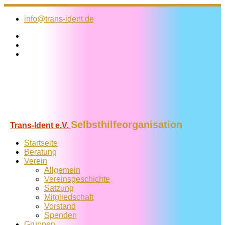
Zum
Inhalt
info@trans-ident.de
springen
Selbsthilfeorganisation
Trans-Ident e.V.
Startseite
Beratung
Verein
Allgemein
Vereins­geschichte
Satzung
Mitglied­schaft
Vorstand
Spenden
Gruppen