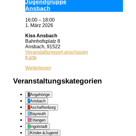
Ju­gend­grup­pe
Ans­bach
16:00
–
18:00
1. März 2026
Kiss Ansbach
Bahnhofsplatz 8
Ansbach
,
91522
Veranstaltungsort anschauen
Kiss
Karte
Ansbach
Weiterlesen
Veranstaltungskategorien
Angehörige
Ansbach
Aschaffenburg
Bayreuth
Erlangen
Ingolstadt
Kinder-&Jugend