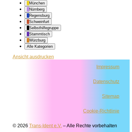
München
Nürnberg
Regensburg
Schweinfurt
Selbsthilfegruppe
Stammtisch
Würzburg
Alle Kategorien
Ansicht
ausdrucken
Impressum
Datenschutz
Sitemap
Cookie-Richtlinie
© 2026
Trans-Ident e.V.
–
Alle Rechte vorbehalten