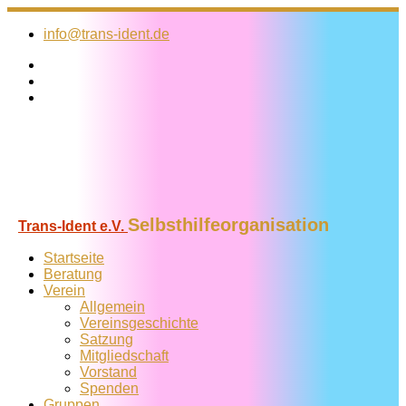
Zum
Inhalt
info@trans-ident.de
springen
Selbsthilfeorganisation
Trans-Ident e.V.
Startseite
Beratung
Verein
Allgemein
Vereins­geschichte
Satzung
Mitglied­schaft
Vorstand
Spenden
Gruppen