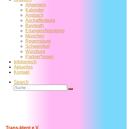
Allgemein
Kalender
Ansbach
Aschaffenburg
Bayreuth
Erlangen/Nürnberg
München
Regensburg
Schweinfurt
Würzburg
Partner*innen
Infobereich
Aktuelles
Kontakt
Search
Suche
Suche
…
Trans-Ident e.V.