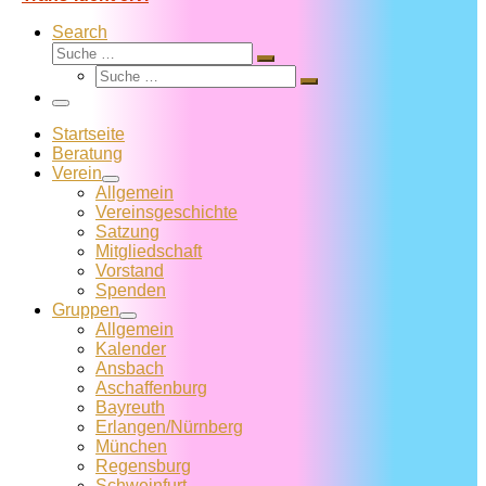
Search
Suche
Suche
Suche
…
Suche
…
Menü
Startseite
Beratung
Verein
Allgemein
Vereins­geschichte
Satzung
Mitglied­schaft
Vorstand
Spenden
Gruppen
Allgemein
Kalender
Ansbach
Aschaffenburg
Bayreuth
Erlangen/Nürnberg
München
Regensburg
Schweinfurt