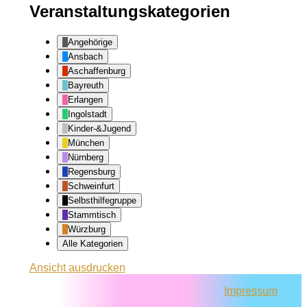
Veranstaltungskategorien
Angehörige
Ansbach
Aschaffenburg
Bayreuth
Erlangen
Ingolstadt
Kinder-&Jugend
München
Nürnberg
Regensburg
Schweinfurt
Selbsthilfegruppe
Stammtisch
Würzburg
Alle Kategorien
Ansicht
ausdrucken
Impressum