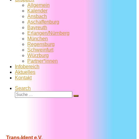
Allgemein
Kalender
Ansbach
Aschaffenburg
Bayreuth
Erlangen/Nürnberg
München
Regensburg
Schweinfurt
Würzburg
Partner*innen
Infobereich
Aktuelles
Kontakt
Search
Suche
Suche
…
Trans-Ident e.V.