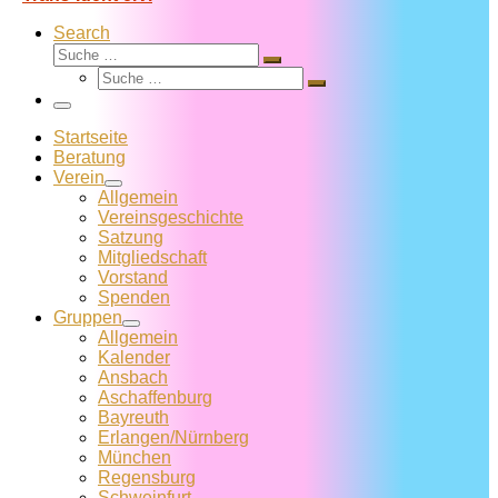
Search
Suche
Suche
Suche
…
Suche
…
Menü
Startseite
Beratung
Verein
Allgemein
Vereins­geschichte
Satzung
Mitglied­schaft
Vorstand
Spenden
Gruppen
Allgemein
Kalender
Ansbach
Aschaffenburg
Bayreuth
Erlangen/Nürnberg
München
Regensburg
Schweinfurt