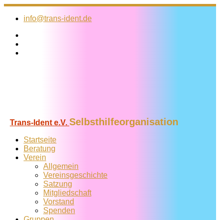
Zum
Inhalt
info@trans-ident.de
springen
Selbsthilfeorganisation
Trans-Ident e.V.
Startseite
Beratung
Verein
Allgemein
Vereins­geschichte
Satzung
Mitglied­schaft
Vorstand
Spenden
Gruppen