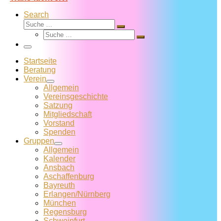
Search
Suche
Suche
Suche
…
Suche
…
Menü
Startseite
Beratung
Verein
Allgemein
Vereins­geschichte
Satzung
Mitglied­schaft
Vorstand
Spenden
Gruppen
Allgemein
Kalender
Ansbach
Aschaffenburg
Bayreuth
Erlangen/Nürnberg
München
Regensburg
Schweinfurt