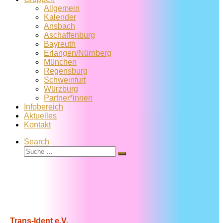
Allgemein
Kalender
Ansbach
Aschaffenburg
Bayreuth
Erlangen/Nürnberg
München
Regensburg
Schweinfurt
Würzburg
Partner*innen
Infobereich
Aktuelles
Kontakt
Search
Suche
Suche
…
Trans-Ident e.V.