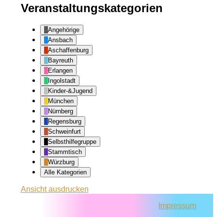
Veranstaltungskategorien
Angehörige
Ansbach
Aschaffenburg
Bayreuth
Erlangen
Ingolstadt
Kinder-&Jugend
München
Nürnberg
Regensburg
Schweinfurt
Selbsthilfegruppe
Stammtisch
Würzburg
Alle Kategorien
Ansicht
ausdrucken
Impressum