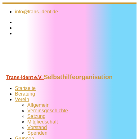
Zum
Inhalt
info@trans-ident.de
springen
Selbsthilfeorganisation
Trans-Ident e.V.
Startseite
Beratung
Verein
Allgemein
Vereins­geschichte
Satzung
Mitglied­schaft
Vorstand
Spenden
Gruppen