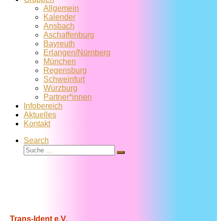
Allgemein
Kalender
Ansbach
Aschaffenburg
Bayreuth
Erlangen/Nürnberg
München
Regensburg
Schweinfurt
Würzburg
Partner*innen
Infobereich
Aktuelles
Kontakt
Search
Suche
Suche
…
Trans-Ident e.V.