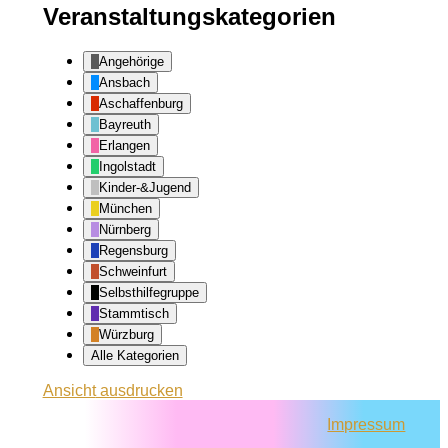
Veranstaltungskategorien
Angehörige
Ansbach
Aschaffenburg
Bayreuth
Erlangen
Ingolstadt
Kinder-&Jugend
München
Nürnberg
Regensburg
Schweinfurt
Selbsthilfegruppe
Stammtisch
Würzburg
Alle Kategorien
Ansicht
ausdrucken
Impressum