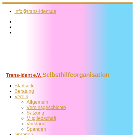
Zum
Inhalt
info@trans-ident.de
springen
Selbsthilfeorganisation
Trans-Ident e.V.
Startseite
Beratung
Verein
Allgemein
Vereins­geschichte
Satzung
Mitglied­schaft
Vorstand
Spenden
Gruppen