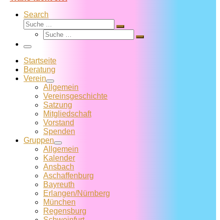
Search
Suche
Suche
Suche
…
Suche
…
Menü
Startseite
Beratung
Verein
Allgemein
Vereins­geschichte
Satzung
Mitglied­schaft
Vorstand
Spenden
Gruppen
Allgemein
Kalender
Ansbach
Aschaffenburg
Bayreuth
Erlangen/Nürnberg
München
Regensburg
Schweinfurt