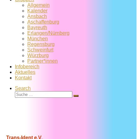
Allgemein
Kalender
Ansbach
Aschaffenburg
Bayreuth
Erlangen/Nürnberg
München
Regensburg
Schweinfurt
Würzburg
Partner*innen
Infobereich
Aktuelles
Kontakt
Search
Suche
Suche
…
Trans-Ident e.V.