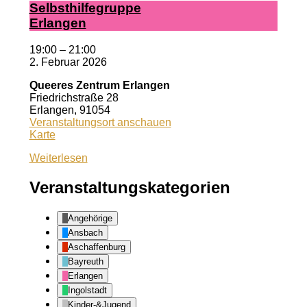
Selbst­hil­fe­grup­pe
Er­lan­gen
19:00
–
21:00
2. Februar 2026
Queeres Zentrum Erlangen
Friedrichstraße 28
Erlangen
,
91054
Veranstaltungsort anschauen
Queeres
Karte
Zentrum
Weiterlesen
Erlangen
Veranstaltungskategorien
Angehörige
Ansbach
Aschaffenburg
Bayreuth
Erlangen
Ingolstadt
Kinder-&Jugend