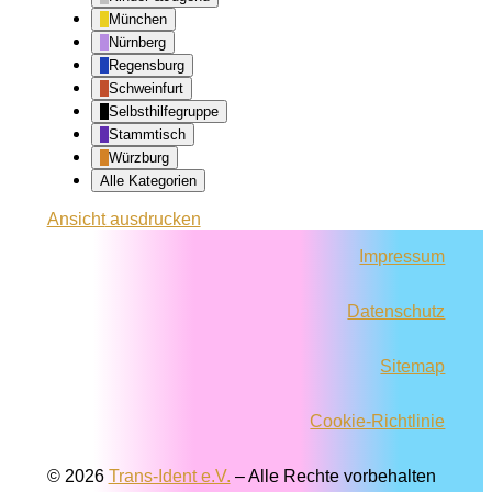
München
Nürnberg
Regensburg
Schweinfurt
Selbsthilfegruppe
Stammtisch
Würzburg
Alle Kategorien
Ansicht
ausdrucken
Impressum
Datenschutz
Sitemap
Cookie-Richtlinie
© 2026
Trans-Ident e.V.
–
Alle Rechte vorbehalten