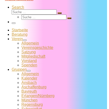
Search
Suche
Suche
Suche
…
Suche
…
Menü
Startseite
Beratung
Verein
Allgemein
Vereins­geschichte
Satzung
Mitglied­schaft
Vorstand
Spenden
Gruppen
Allgemein
Kalender
Ansbach
Aschaffenburg
Bayreuth
Erlangen/Nürnberg
München
Regensburg
Schweinfurt