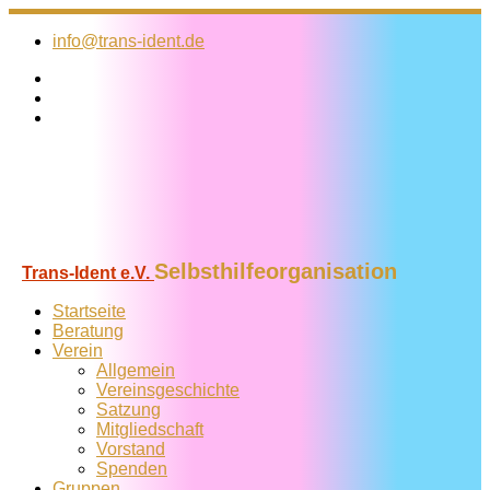
Zum
Inhalt
info@trans-ident.de
springen
Selbsthilfeorganisation
Trans-Ident e.V.
Startseite
Beratung
Verein
Allgemein
Vereins­geschichte
Satzung
Mitglied­schaft
Vorstand
Spenden
Gruppen