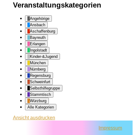
Veranstaltungskategorien
Angehörige
Ansbach
Aschaffenburg
Bayreuth
Erlangen
Ingolstadt
Kinder-&Jugend
München
Nürnberg
Regensburg
Schweinfurt
Selbsthilfegruppe
Stammtisch
Würzburg
Alle Kategorien
Ansicht
ausdrucken
Impressum