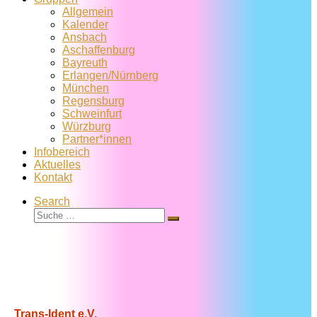
Allgemein
Kalender
Ansbach
Aschaffenburg
Bayreuth
Erlangen/Nürnberg
München
Regensburg
Schweinfurt
Würzburg
Partner*innen
Infobereich
Aktuelles
Kontakt
Search
Suche
Suche
…
Trans-Ident e.V.