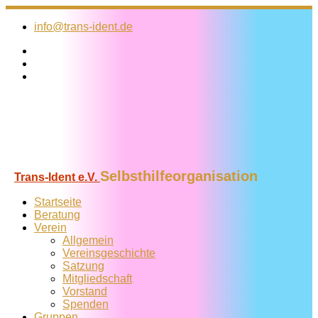
Zum
Inhalt
info@trans-ident.de
springen
Selbsthilfeorganisation
Trans-Ident e.V.
Startseite
Beratung
Verein
Allgemein
Vereins­geschichte
Satzung
Mitglied­schaft
Vorstand
Spenden
Gruppen