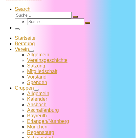
Search
Suche
Suche
Suche
…
Suche
…
Menü
Startseite
Beratung
Verein
Allgemein
Vereins­geschichte
Satzung
Mitglied­schaft
Vorstand
Spenden
Gruppen
Allgemein
Kalender
Ansbach
Aschaffenburg
Bayreuth
Erlangen/Nürnberg
München
Regensburg
Schweinfurt