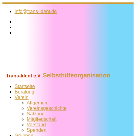
Zum
Inhalt
info@trans-ident.de
springen
Selbsthilfeorganisation
Trans-Ident e.V.
Startseite
Beratung
Verein
Allgemein
Vereins­geschichte
Satzung
Mitglied­schaft
Vorstand
Spenden
Gruppen