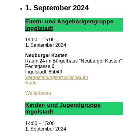
1. September 2024
El­tern- und An­ge­hör­ig­en­grup­pe
In­gol­stadt
14:00
–
15:00
1. September 2024
Neuburger Kasten
Raum 24 im Bürgerhaus "Neuburger Kasten"
Fechtgasse 6
Ingolstadt
,
85049
Veranstaltungsort anschauen
Neuburger
Karte
Kasten
Weiterlesen
Kin­der- und Ju­gend­grup­pe
In­gol­stadt
14:00
–
15:00
1. September 2024