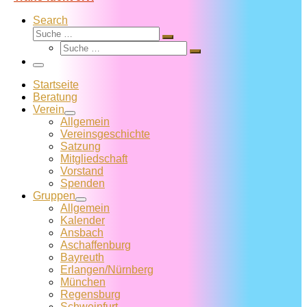
Search
Suche
Suche
Suche
…
Suche
…
Menü
Startseite
Beratung
Verein
Allgemein
Vereins­geschichte
Satzung
Mitglied­schaft
Vorstand
Spenden
Gruppen
Allgemein
Kalender
Ansbach
Aschaffenburg
Bayreuth
Erlangen/Nürnberg
München
Regensburg
Schweinfurt