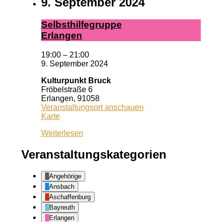
9. September 2024
Selbst­hil­fe­grup­pe
Er­lan­gen
19:00
–
21:00
9. September 2024
Kulturpunkt Bruck
Fröbelstraße 6
Erlangen
,
91058
Veranstaltungsort anschauen
Kulturpunkt
Karte
Bruck
Weiterlesen
Veranstaltungskategorien
Angehörige
Ansbach
Aschaffenburg
Bayreuth
Erlangen