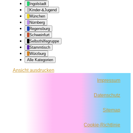
Ingolstadt
Kinder-&Jugend
München
Nürnberg
Regensburg
Schweinfurt
Selbsthilfegruppe
Stammtisch
Würzburg
Alle Kategorien
Ansicht
ausdrucken
Impressum
Datenschutz
Sitemap
Cookie-Richtlinie