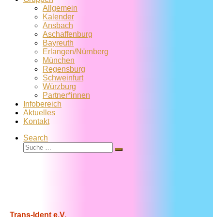
Allgemein
Kalender
Ansbach
Aschaffenburg
Bayreuth
Erlangen/Nürnberg
München
Regensburg
Schweinfurt
Würzburg
Partner*innen
Infobereich
Aktuelles
Kontakt
Search
Suche
Suche
…
Trans-Ident e.V.