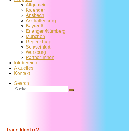
Allgemein
Kalender
Ansbach
Aschaffenburg
Bayreuth
Erlangen/Nürnberg
München
Regensburg
Schweinfurt
Würzburg
Partner*innen
Infobereich
Aktuelles
Kontakt
Search
Suche
Suche
…
Trans-Ident e.V.