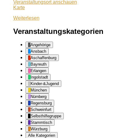
Veranstaltungsort anschauen
BERU
Karte
Weiterlesen
Veranstaltungskategorien
Angehörige
Ansbach
Aschaffenburg
Bayreuth
Erlangen
Ingolstadt
Kinder-&Jugend
München
Nürnberg
Regensburg
Schweinfurt
Selbsthilfegruppe
Stammtisch
Würzburg
Alle Kategorien