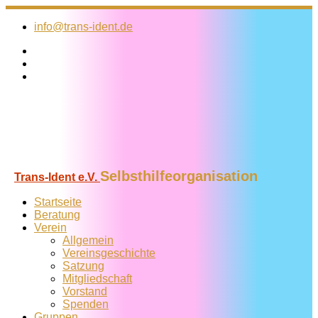
Zum
Inhalt
info@trans-ident.de
springen
Selbsthilfeorganisation
Trans-Ident e.V.
Startseite
Beratung
Verein
Allgemein
Vereins­geschichte
Satzung
Mitglied­schaft
Vorstand
Spenden
Gruppen