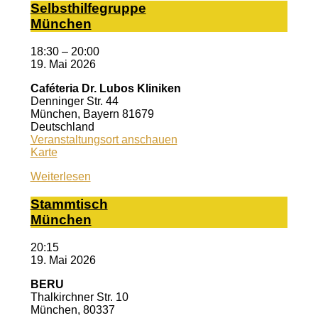
Selbst­hil­fe­grup­pe
Mün­chen
18:30
–
20:00
19. Mai 2026
Caféteria Dr. Lubos Kliniken
Denninger Str. 44
München
,
Bayern
81679
Deutschland
Veranstaltungsort anschauen
Caféteria
Karte
Dr.
Weiterlesen
Lubos
Kliniken
Stamm­tisch
Mün­chen
20:15
19. Mai 2026
BERU
Thalkirchner Str. 10
München
,
80337