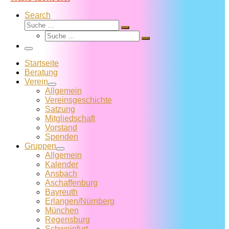
Search
Suche
Suche
Suche
…
Suche
…
Menü
Startseite
Beratung
Verein
Allgemein
Vereins­geschichte
Satzung
Mitglied­schaft
Vorstand
Spenden
Gruppen
Allgemein
Kalender
Ansbach
Aschaffenburg
Bayreuth
Erlangen/Nürnberg
München
Regensburg
Schweinfurt